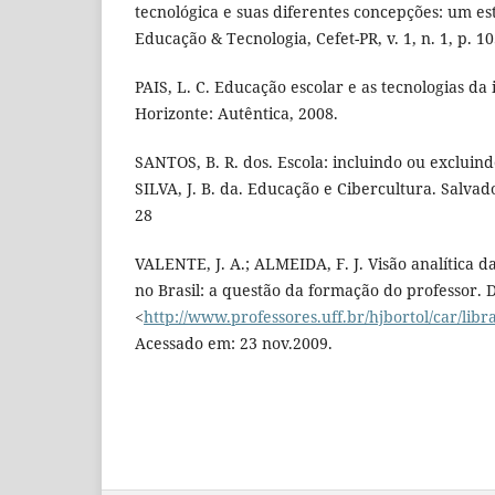
tecnológica e suas diferentes concepções: um es
Educação & Tecnologia, Cefet-PR, v. 1, n. 1, p. 1
PAIS, L. C. Educação escolar e as tecnologias da 
Horizonte: Autêntica, 2008.
SANTOS, B. R. dos. Escola: incluindo ou excluindo
SILVA, J. B. da. Educação e Cibercultura. Salvad
28
VALENTE, J. A.; ALMEIDA, F. J. Visão analítica 
no Brasil: a questão da formação do professor. 
<
http://www.professores.uff.br/hjbortol/car/libr
Acessado em: 23 nov.2009.