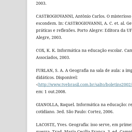
2003.
CASTROGIOVANNI, Antônio Carlos. O misterios
escondem. In: CASTROGIOVANNI, A. C. et. al. Ge
práticas e reflexões. Porto Alegre: Editora da 
Alegre, 2003.
COX, K. K. Informática na educação escolar. Ca
Associados, 2003.
FURLAN, S. A. A Geografia na sala de aula: a im
didáticos. Disponível:
<
http://www.tvebrasil.com.br/salto/boletins2002
em: 1 out.2008.
GIANOLLA, Raquel. Informática na educação: re
cotidiano. 3ed. São Paulo: Cortez, 2006.
LACOSTE, Yves. Geografia: isso serve, em primei
guerra. Trad. Maria Cecília França. 3. ed. Campi