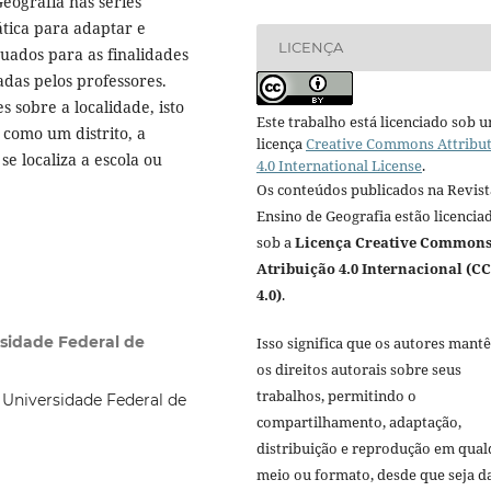
Geografia nas séries
mática para adaptar e
LICENÇA
quados para as finalidades
adas pelos professores.
s sobre a localidade, isto
Este trabalho está licenciado sob 
, como um distrito, a
licença
Creative Commons Attribu
e localiza a escola ou
4.0 International License
.
Os conteúdos publicados na Revist
Ensino de Geografia estão licencia
sob a
Licença Creative Common
Atribuição 4.0 Internacional (CC
4.0)
.
rsidade Federal de
Isso significa que os autores mant
os direitos autorais sobre seus
trabalhos, permitindo o
 Universidade Federal de
compartilhamento, adaptação,
distribuição e reprodução em qua
meio ou formato, desde que seja d