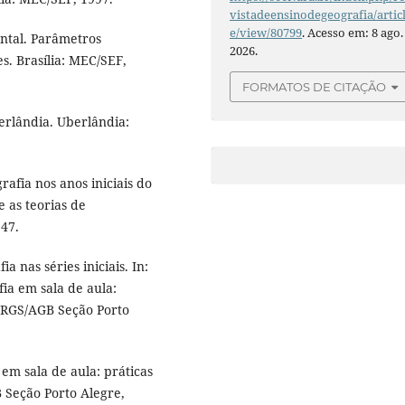
vistadeensinodegeografia/artic
e/view/80799
. Acesso em: 8 ago.
ntal. Parâmetros
2026.
es. Brasília: MEC/SEF,
FORMATOS DE CITAÇÃO
berlândia. Uberlândia:
afia nos anos iniciais do
 as teorias de
247.
 nas séries iniciais. In:
ia em sala de aula:
UFRGS/AGB Seção Porto
em sala de aula: práticas
 Seção Porto Alegre,