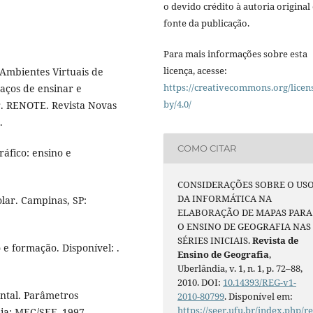
o devido crédito à autoria original 
fonte da publicação.
Para mais informações sobre esta
licença, acesse:
 Ambientes Virtuais de
https://creativecommons.org/licen
aços de ensinar e
by/4.0/
r. RENOTE. Revista Novas
.
COMO CITAR
ráfico: ensino e
CONSIDERAÇÕES SOBRE O US
DA INFORMÁTICA NA
olar. Campinas, SP:
ELABORAÇÃO DE MAPAS PARA
O ENSINO DE GEOGRAFIA NAS
SÉRIES INICIAIS.
Revista de
e formação. Disponível: .
Ensino de Geografia
,
Uberlândia, v. 1, n. 1, p. 72–88,
2010. DOI:
10.14393/REG-v1-
ntal. Parâmetros
2010-80799
. Disponível em:
https://seer.ufu.br/index.php/r
ília: MEC/SEF, 1997.