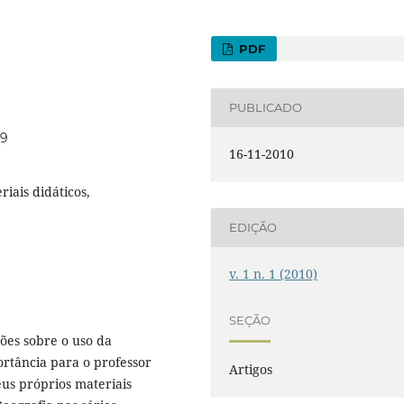
PDF
PUBLICADO
99
16-11-2010
iais didáticos,
EDIÇÃO
v. 1 n. 1 (2010)
SEÇÃO
ões sobre o uso da
ortância para o professor
Artigos
eus próprios materiais