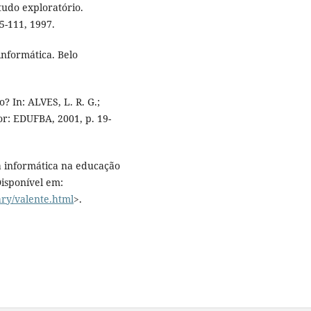
tudo exploratório.
05-111, 1997.
informática. Belo
? In: ALVES, L. R. G.;
or: EDUFBA, 2001, p. 19-
da informática na educação
Disponível em:
ary/valente.html
>.