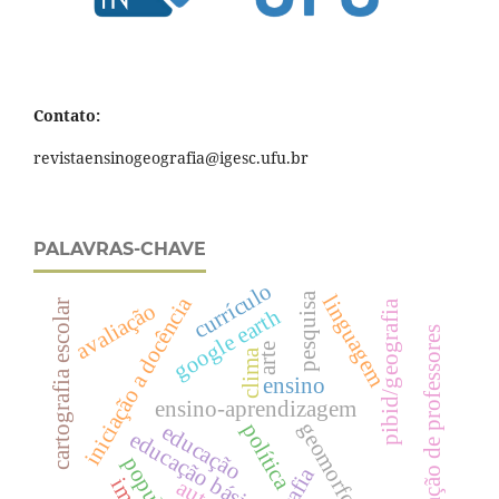
Contato:
revistaensinogeografia@igesc.ufu.br
PALAVRAS-CHAVE
currículo
pesquisa
linguagem
iniciação a docência
cartografia escolar
pibid/geografia
avaliação
google earth
formação de professores
arte
clima
ensino
ensino-aprendizagem
geomorfologia
política
educação
educação básica