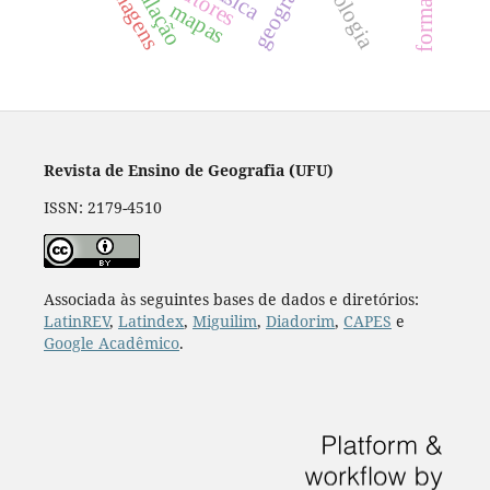
população
geografia
imagens
autores
mapas
Revista de Ensino de Geografia (UFU)
ISSN: 2179-4510
Associada às seguintes bases de dados e diretórios:
LatinREV
,
Latindex
,
Miguilim
,
Diadorim
,
CAPES
e
Google Acadêmico
.