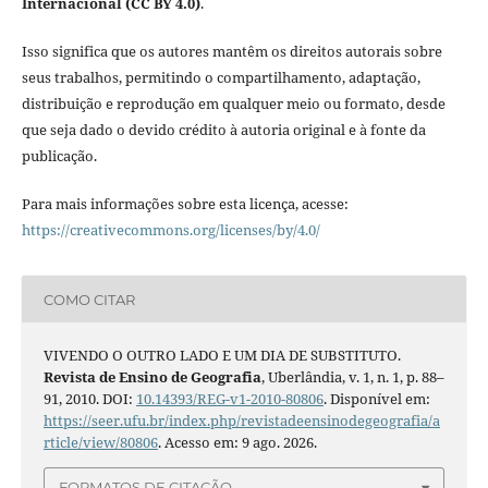
Internacional (CC BY 4.0)
.
Isso significa que os autores mantêm os direitos autorais sobre
seus trabalhos, permitindo o compartilhamento, adaptação,
distribuição e reprodução em qualquer meio ou formato, desde
que seja dado o devido crédito à autoria original e à fonte da
publicação.
Para mais informações sobre esta licença, acesse:
https://creativecommons.org/licenses/by/4.0/
COMO CITAR
VIVENDO O OUTRO LADO E UM DIA DE SUBSTITUTO.
Revista de Ensino de Geografia
, Uberlândia, v. 1, n. 1, p. 88–
91, 2010. DOI:
10.14393/REG-v1-2010-80806
. Disponível em:
https://seer.ufu.br/index.php/revistadeensinodegeografia/a
rticle/view/80806
. Acesso em: 9 ago. 2026.
FORMATOS DE CITAÇÃO