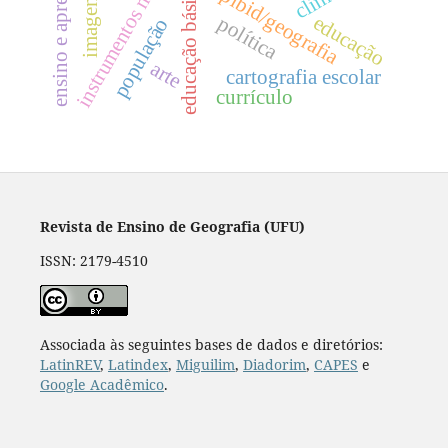
ensino e aprendizagem
educação básica
clima
pibid/geografia
imagens
educação
política
população
arte
cartografia escolar
currículo
Revista de Ensino de Geografia (UFU)
ISSN: 2179-4510
Associada às seguintes bases de dados e diretórios:
LatinREV
,
Latindex
,
Miguilim
,
Diadorim
,
CAPES
e
Google Acadêmico
.