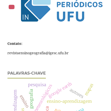
Contato:
revistaensinogeografia@igesc.ufu.br
PALAVRAS-CHAVE
google earth
pesquisa
mapas
instrumentos meteorológicos
autores
geografia
ensino
ensino-aprendizagem