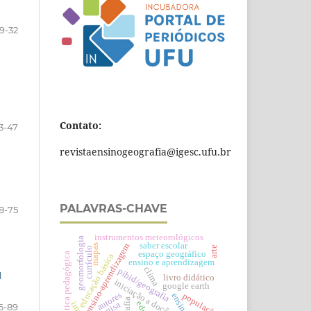
19-32
Contato:
3-47
revistaensinogeografia@igesc.ufu.br
PALAVRAS-CHAVE
8-75
instrumentos meteorológicos
geomorfologia
saber escolar
ensino-aprendizagem
mapas
arte
currículo
espaço geográfico
prática pedagógica
educação básica
ensino e aprendizagem
clima
pibid/geografia
M
livro didático
iniciação a docência
google earth
autores
população
ensino
6-89