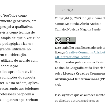
LICENÇA
o o YouTube como
Copyright (c) 2025 Idolgy Ribeiro 
cimento geográfico, em
Santos Mabunda, Abrão Antônio
 pesquisa qualitativa,
Cumaio, Npaicua Magona Sande
evista como técnica de
is ampla de que o YouTube
a pedagógica rica em
Este trabalho está licenciado sob 
grande utilidade no
licença
Creative Commons Attribu
 em consideração,
4.0 International License
.
 utilizar, de acordo com
Os conteúdos publicados na Revist
a adequação
Ensino de Geografia estão licencia
ico dos aprendentes. No
sob a
Licença Creative Common
s condições do suporte,
Atribuição 4.0 Internacional (CC
et. Nesta ordem, aplica-
4.0)
.
 recorrendo aos telefones
 professores propõem a
Isso significa que os autores mant
las, enquanto apetrecham
os direitos autorais sobre seus