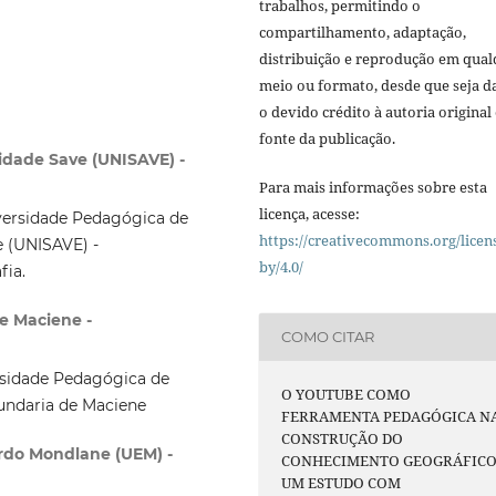
trabalhos, permitindo o
compartilhamento, adaptação,
distribuição e reprodução em qua
meio ou formato, desde que seja d
o devido crédito à autoria original 
fonte da publicação.
idade Save (UNISAVE) -
Para mais informações sobre esta
licença, acesse:
versidade Pedagógica de
https://creativecommons.org/licen
e (UNISAVE) -
by/4.0/
fia.
e Maciene -
COMO CITAR
rsidade Pedagógica de
O YOUTUBE COMO
undaria de Maciene
FERRAMENTA PEDAGÓGICA N
CONSTRUÇÃO DO
rdo Mondlane (UEM) -
CONHECIMENTO GEOGRÁFICO
UM ESTUDO COM