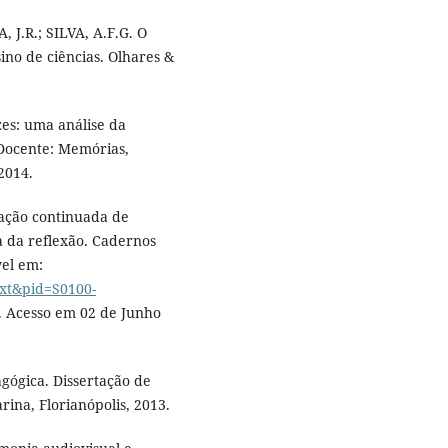
 J.R.; SILVA, A.F.G. O
no de ciências. Olhares &
zes: uma análise da
 Docente: Memórias,
 2014.
ação continuada de
a da reflexão. Cadernos
vel em:
text&pid=S0100-
 Acesso em 02 de Junho
ógica. Dissertação de
ina, Florianópolis, 2013.