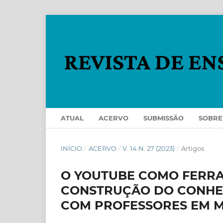
ATUAL
ACERVO
SUBMISSÃO
SOBR
INÍCIO
/
ACERVO
/
V. 14 N. 27 (2023)
/
Artigos
O YOUTUBE COMO FERR
CONSTRUÇÃO DO CONHE
COM PROFESSORES EM 