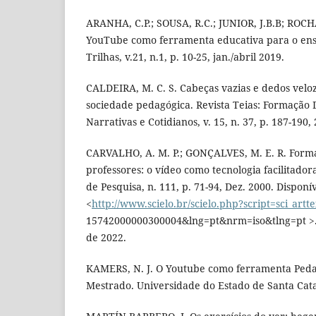
ARANHA, C.P.; SOUSA, R.C.; JUNIOR, J.B.B; ROCHA,
YouTube como ferramenta educativa para o ensi
Trilhas, v.21, n.1, p. 10-25, jan./abril 2019.
CALDEIRA, M. C. S. Cabeças vazias e dedos velo
sociedade pedagógica. Revista Teias: Formação
Narrativas e Cotidianos, v. 15, n. 37, p. 187-190,
CARVALHO, A. M. P.; GONÇALVES, M. E. R. Form
professores: o vídeo como tecnologia facilitador
de Pesquisa, n. 111, p. 71-94, Dez. 2000. Disponí
<
http://www.scielo.br/scielo.php?script=sci_art
15742000000300004&lng=pt&nrm=iso&tlng=pt >.
de 2022.
KAMERS, N. J. O Youtube como ferramenta Pedag
Mestrado. Universidade do Estado de Santa Catar