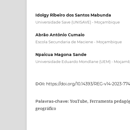
Idolgy Ribeiro dos Santos Mabunda
Universidade Save (UNISAVE) - Moçambique
Abrão Antônio Cumaio
Escola Secundaria de Maciene - Moçambique
Npaicua Magona Sande
Universidade Eduardo Mondlane (UEM) - Moçam
DOI:
https://doi.org/10.14393/REG-v14-2023-774
YouTube, Ferramenta pedagóg
Palavras-chave:
geográfico