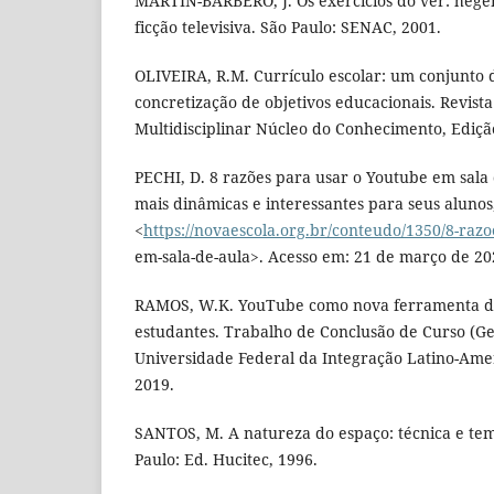
MARTÍN-BARBERO, J. Os exercícios do ver: hege
ficção televisiva. São Paulo: SENAC, 2001.
OLIVEIRA, R.M. Currículo escolar: um conjunto
concretização de objetivos educacionais. Revista 
Multidisciplinar Núcleo do Conhecimento, Edição 
PECHI, D. 8 razões para usar o Youtube em sala 
mais dinâmicas e interessantes para seus alunos
<
https://novaescola.org.br/conteudo/1350/8-razo
em-sala-de-aula>. Acesso em: 21 de março de 20
RAMOS, W.K. YouTube como nova ferramenta de
estudantes. Trabalho de Conclusão de Curso (Ge
Universidade Federal da Integração Latino-Amer
2019.
SANTOS, M. A natureza do espaço: técnica e temp
Paulo: Ed. Hucitec, 1996.