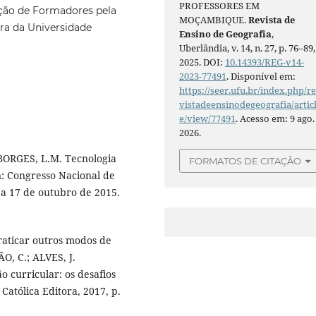
PROFESSORES EM
ção de Formadores pela
MOÇAMBIQUE.
Revista de
ra da Universidade
Ensino de Geografia
,
Uberlândia, v. 14, n. 27, p. 76–89,
2025. DOI:
10.14393/REG-v14-
2023-77491
. Disponível em:
https://seer.ufu.br/index.php/r
vistadeensinodegeografia/artic
e/view/77491
. Acesso em: 9 ago.
2026.
 BORGES, L.M. Tecnologia
FORMATOS DE CITAÇÃO
n: Congresso Nacional de
a 17 de outubro de 2015.
raticar outros modos de
̃O, C.; ALVES, J.
ão curricular: os desafios
Católica Editora, 2017, p.