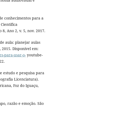
monia audiovisual e
 de conhecimentos para a
Científica
8, Ano 2, v. 5, nov. 2017.
de aula: planejar aulas
, 2015. Disponível em:
es-para-usar-o-
youtube-
22.
 estudo e pesquisa para
ografia Licenciatura).
icana, Foz do Iguaçu,
o, razão e emoção. São