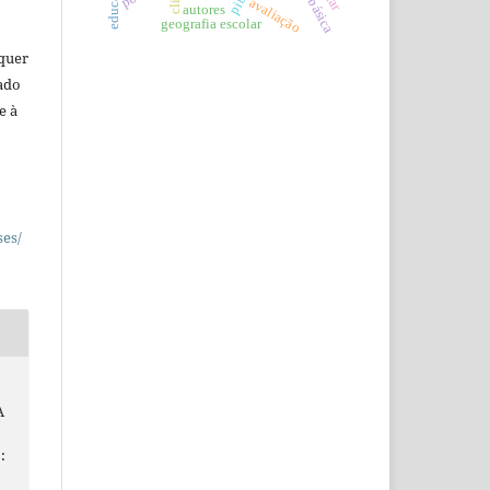
avaliação
autores
geografia escolar
lquer
ado
e à
ses/
A
: