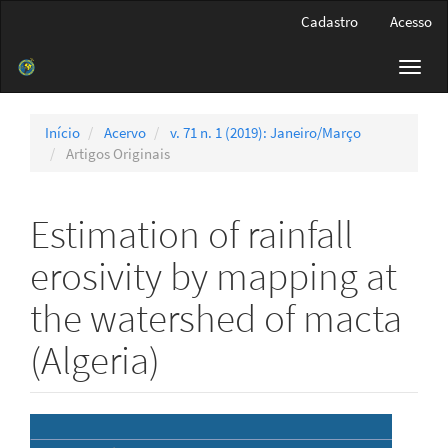
Navegação
Cadastro
Acesso
Principal
Conteúdo
Toggl
principal
navig
Barra
Lateral
Início
Acervo
v. 71 n. 1 (2019): Janeiro/Março
Artigos Originais
Estimation of rainfall
erosivity by mapping at
the watershed of macta
(Algeria)
Barra