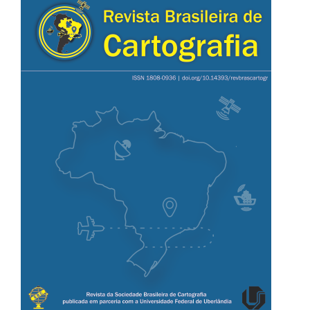
lateral
de
artigos