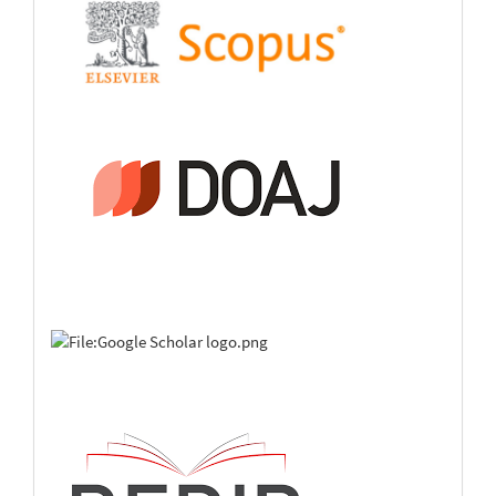
Mohamed Aboulouafa
(2021)
Mapping soil erosion–prone sites through GIS and
remote sensing for the Tifnout Askaoun watershed,
southern Morocco.
Arabian Journal of Geosciences, 14(9).
10.1007/s12517-021-07009-2
Cheikh Bergane
(2025)
Assessment of climate variability and meteorological
drought on an annual scale on the Algerian coast from
1985 to 2022.
Theoretical and Applied Climatology, 156(7).
10.1007/s00704-025-05632-7
Mei Zhao
(2021)
RETRACTED ARTICLE: Climate abnormal circulation
based on monitoring system and marine logistics
transportation management.
Arabian Journal of
Geosciences, 14(17).
10.1007/s12517-021-07889-4