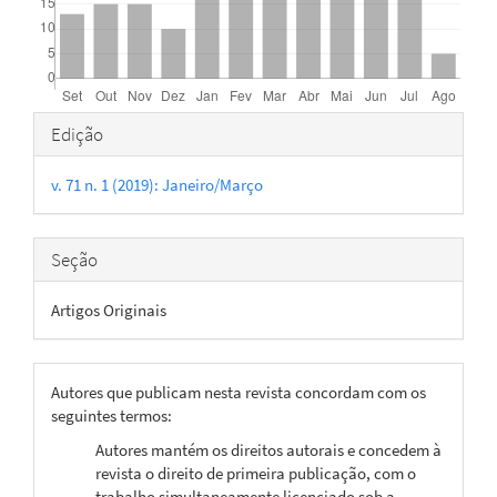
Detalhes
Edição
do
v. 71 n. 1 (2019): Janeiro/Março
artigo
Seção
Artigos Originais
Autores que publicam nesta revista concordam com os
seguintes termos:
Autores mantém os direitos autorais e concedem à
revista o direito de primeira publicação, com o
trabalho simultaneamente licenciado sob a