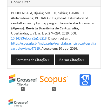
Como Citar
BOUDERBALA, Djazia; SOUIDI, Zahira; HAMIMED,
Abderrahmane; BOUAMAR, Baghdad. Estimation of
rainfall erosivity by mapping at the watershed of macta
(Algeria).
Revista Brasileira de Cartografia
,
Uberlândia, v. 71, n. 1, p. 274–294, 2019. DOI:
10.14393/rbcv71n1-2218
. Disponível em:
https://seer.ufu.br/index.php/revistabrasileiracartografia
/article/view/47619
. Acesso em: 10 ago. 2026.
Formatos de Citação
Baixar Citação
9
9