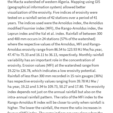
the Macta watershed of western Algeria. Mapping using GIS
(geographical information system) allowed better
visualization of the erosivity. Five indices of erosivity were
tested on a rainfall series of 42 stations over a period of 41
years. The indices used were the Arnoldus index, the Arnoldus
modified Fournier index (MFI), the Rango-Arnoldus index, the
Leprun index and the Val et al. index. Rainfall of between 300
and 400 mm occurs in 24 stations (57% of the watershed)
where the respective values of the Arnoldus, MFI and Rango-
Arnoldus erosivity range from 86.54 to 123.93 MJ Mw/ha.year,
47.47 to 75.33 and 16.11 to 36.13, respectively. Monthly rainfall
variability has an important role in the concentration of
erosivity. Erosion values (MFI) at the watershed range from
19.22 to 126.78, which indicates a low erosivity potential.
Rainfall of less than 300 mm recorded in 15 rain gauges (36%)
has respective erosivity values ranging from 39.78 MJ Mw /
ha.year, 19.22 and 3.34 to 109.73, 50.27 and 17.80. The erosivity
index depends not just on the annual rainfall but also on the
intra-annual rainfall pattern. The ratio of the MFI index to the
Rango-Arnoldus R index will be closer to unity when rainfall is
higher. The lower the rainfall, the more the ratio increases in
favour of MFI index. The same indices are very close when the