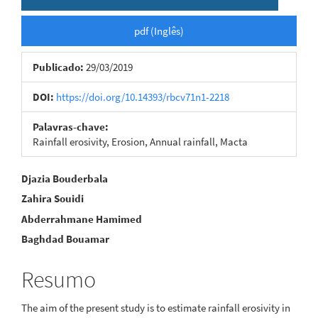
pdf (Inglês)
Publicado:
29/03/2019
DOI:
https://doi.org/10.14393/rbcv71n1-2218
Palavras-chave:
Rainfall erosivity, Erosion, Annual rainfall, Macta
Conteúdo
Djazia Bouderbala
Zahira Souidi
do
Abderrahmane Hamimed
artigo
Baghdad Bouamar
principal
Resumo
The aim of the present study is to estimate rainfall erosivity in