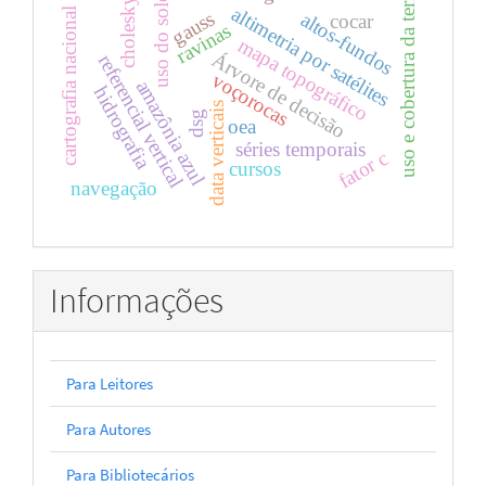
uso e cobertura da terra
uso do solo
cholesky
altimetria por satélites
cartografia nacional
gauss
altos-fundos
cocar
ravinas
mapa topográfico
Árvore de decisão
referencial vertical
voçorocas
amazônia azul
hidrografia
data verticais
dsg
oea
séries temporais
fator c
cursos
navegação
Informações
Para Leitores
Para Autores
Para Bibliotecários