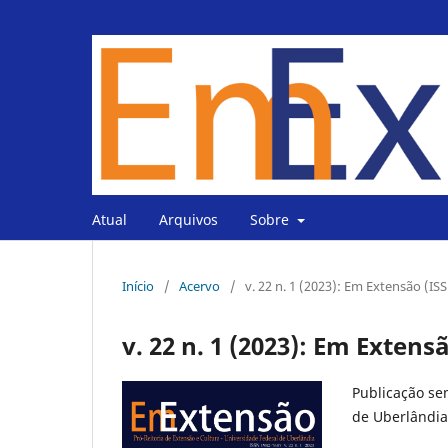
Atual
Arquivos
Sobre
Início
/
Acervo
/
v. 22 n. 1 (2023): Em Extensão (IS
v. 22 n. 1 (2023): Em Extens
Publicação sem
de Uberlândia