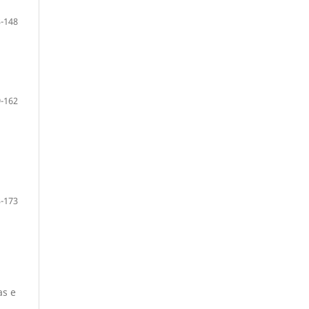
-148
-162
-173
as e