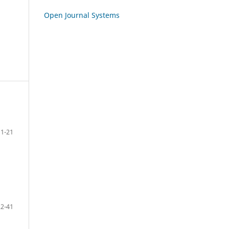
Open Journal Systems
11-21
22-41