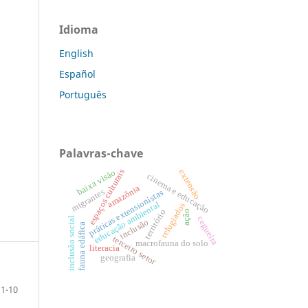
Idioma
English
Español
Português
Palavras-chave
espaços culturais
baixa visão
extensão
cinema e educação
amazônia
migrantes
práticas extensionistas
educação ambiental
refugiados
território
ação
cegueira
inclusão social
inclusão
fauna edáfica
terceiro setor
macrofauna do solo
literacia
geografia
1-10