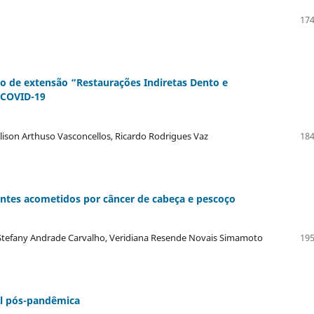
174
o de extensão “Restaurações Indiretas Dento e
 COVID-19
lison Arthuso Vasconcellos, Ricardo Rodrigues Vaz
184
es acometidos por câncer de cabeça e pescoço
y Stefany Andrade Carvalho, Veridiana Resende Novais Simamoto
195
tal pós-pandêmica