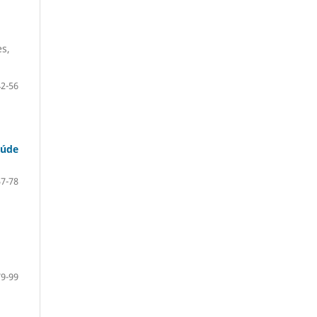
es,
42-56
aúde
57-78
79-99