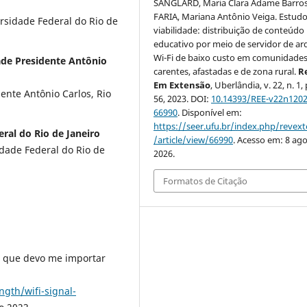
SANGLARD, Maria Clara Adame Barros
FARIA, Mariana Antônio Veiga. Estud
sidade Federal do Rio de
viabilidade: distribuição de conteúdo
educativo por meio de servidor de ar
Wi-Fi de baixo custo em comunidade
ade Presidente Antônio
carentes, afastadas e de zona rural.
R
Em Extensão
, Uberlândia, v. 22, n. 1,
nte Antônio Carlos, Rio
56, 2023. DOI:
10.14393/REE-v22n1202
66990
. Disponível em:
https://seer.ufu.br/index.php/revex
ral do Rio de Janeiro
/article/view/66990
. Acesso em: 8 ago
dade Federal do Rio de
2026.
Formatos de Citação
r que devo me importar
ngth/wifi-signal-