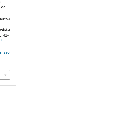
;
o de
quivos
s
evista
 p. 42–
3-
tensao
.