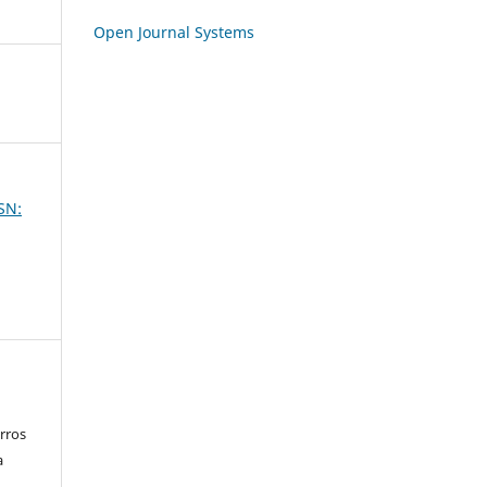
Open Journal Systems
SSN:
rros
a