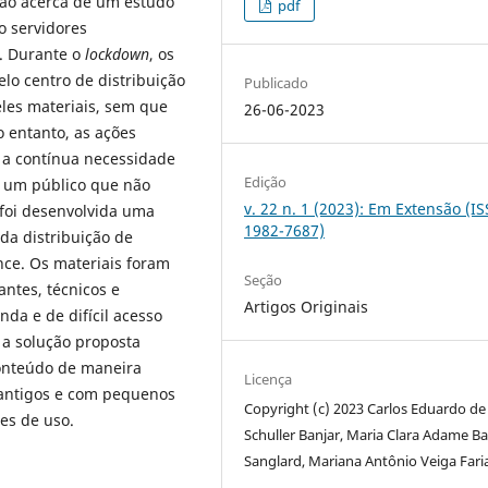
nsão acerca de um estudo
pdf
do servidores
. Durante o
lockdown
, os
lo centro de distribuição
Publicado
eles materiais, sem que
26-06-2023
o entanto, as ações
 a contínua necessidade
Edição
a um público que não
v. 22 n. 1 (2023): Em Extensão (I
 foi desenvolvida uma
1982-7687)
 da distribuição de
nce. Os materiais foram
Seção
antes, técnicos e
Artigos Originais
da e de difícil acesso
 a solução proposta
conteúdo de maneira
Licença
ntigos e com pequenos
Copyright (c) 2023 Carlos Eduardo de
es de uso.
Schuller Banjar, Maria Clara Adame Ba
Sanglard, Mariana Antônio Veiga Fari