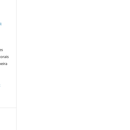
a
-
es
orais
meira
-