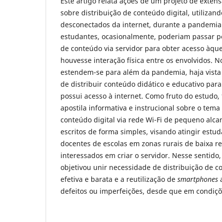
Este artigo relata ações de um projeto de exte
sobre distribuição de conteúdo digital, utilizan
desconectados da internet, durante a pandemia
estudantes, ocasionalmente, poderiam passar pe
de conteúdo via servidor para obter acesso àqu
houvesse interação física entre os envolvidos. N
estendem-se para além da pandemia, haja vista
de distribuir conteúdo didático e educativo par
possui acesso à internet. Como fruto do estudo,
apostila informativa e instrucional sobre o tema
conteúdo digital via rede Wi-Fi de pequeno alca
escritos de forma simples, visando atingir estud
docentes de escolas em zonas rurais de baixa ren
interessados em criar o servidor. Nesse sentido,
objetivou unir necessidade de distribuição de 
efetiva e barata e a reutilização de
smartphones
a
defeitos ou imperfeições, desde que em condiçõ