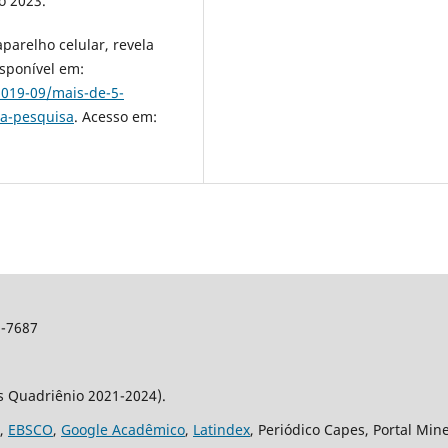
o 2023.
parelho celular, revela
isponível em:
2019-09/mais-de-5-
la-pesquisa
. Acesso em:
2-7687
os Quadriênio 2021-2024).
,
EBSCO
,
Google Acadêmico
,
Latindex
, Periódico Capes, Portal Min