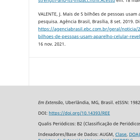
strength-and-its-impact.html.Acesso
em: 18 mai
VALENTE, J. Mais de 5 bilhões de pessoas usam a
pesquisa. Agência Brasil, Brasília, 8 set. 2019. D
https://agenciabrasil.ebc.com.br/geral/noticia/
bilhoes-de-pessoas-usam-aparelho-celular-reve
16 nov. 2021.
Em Extensão
, Uberlândia, MG, Brasil. eISSN: 198
DOI:
https://doi.org/10.14393/REE
Qualis Periódicos: B2 (Classificação de Periódic
Indexadores/Base de Dados: AUGM,
Clase
,
DOAJ