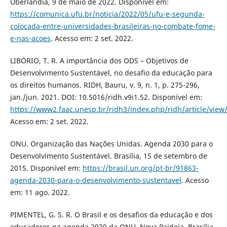
Uberlândia, 9 de maio de 2022. Disponível em:
https://comunica.ufu.br/noticia/2022/05/ufu-e-segunda-
colocada-entre-universidades-brasileiras-no-combate-fome-
e-nas-acoes
. Acesso em: 2 set. 2022.
LIBÓRIO, T. R. A importância dos ODS – Objetivos de
Desenvolvimento Sustentável, no desafio da educação para
os direitos humanos. RIDH, Bauru, v. 9, n. 1, p. 275-296,
jan./jun. 2021. DOI: 10.5016/ridh.v9i1.52. Disponível em:
https://www2.faac.unesp.br/ridh3/index.php/ridh/article/view
Acesso em: 2 set. 2022.
ONU. Organização das Nações Unidas. Agenda 2030 para o
Desenvolvimento Sustentável. Brasília, 15 de setembro de
2015. Disponível em:
https://brasil.un.org/pt-br/91863-
agenda-2030-para-o-desenvolvimento-sustentavel
. Acesso
em: 11 ago. 2022.
PIMENTEL, G. S. R. O Brasil e os desafios da educação e dos
educadores na agenda 2030 da ONU. Nova Paideia, Brasília,