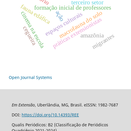
terceiro setor
fauna edáfica
formação inicial de professores
macrofauna do solo
ação
cinema na escola
espaços culturais
práticas extensionistas
cegueira
amazônia
migrantes
Open Journal Systems
Em Extensão
, Uberlândia, MG, Brasil. eISSN: 1982-7687
DOI:
https://doi.org/10.14393/REE
Qualis Periódicos: B2 (Classificação de Periódicos
Quadriênio 2021-2024).