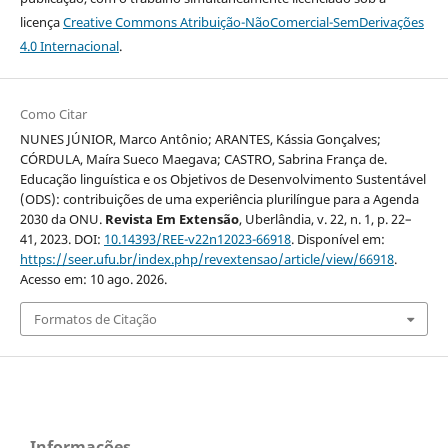
licença
Creative Commons Atribuição-NãoComercial-SemDerivações
4.0 Internacional
.
Como Citar
NUNES JÚNIOR, Marco Antônio; ARANTES, Kássia Gonçalves;
CÓRDULA, Maíra Sueco Maegava; CASTRO, Sabrina França de.
Educação linguística e os Objetivos de Desenvolvimento Sustentável
(ODS): contribuições de uma experiência plurilíngue para a Agenda
2030 da ONU.
Revista Em Extensão
, Uberlândia, v. 22, n. 1, p. 22–
41, 2023. DOI:
10.14393/REE-v22n12023-66918
. Disponível em:
https://seer.ufu.br/index.php/revextensao/article/view/66918
.
Acesso em: 10 ago. 2026.
Formatos de Citação
Informações