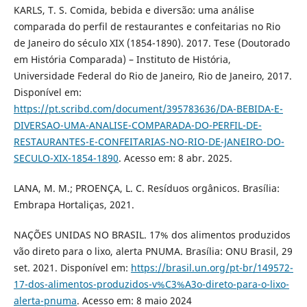
KARLS, T. S. Comida, bebida e diversão: uma análise
comparada do perfil de restaurantes e confeitarias no Rio
de Janeiro do século XIX (1854-1890). 2017. Tese (Doutorado
em História Comparada) – Instituto de História,
Universidade Federal do Rio de Janeiro, Rio de Janeiro, 2017.
Disponível em:
https://pt.scribd.com/document/395783636/DA-BEBIDA-E-
DIVERSAO-UMA-ANALISE-COMPARADA-DO-PERFIL-DE-
RESTAURANTES-E-CONFEITARIAS-NO-RIO-DE-JANEIRO-DO-
SECULO-XIX-1854-1890
. Acesso em: 8 abr. 2025.
LANA, M. M.; PROENÇA, L. C. Resíduos orgânicos. Brasília:
Embrapa Hortaliças, 2021.
NAÇÕES UNIDAS NO BRASIL. 17% dos alimentos produzidos
vão direto para o lixo, alerta PNUMA. Brasília: ONU Brasil, 29
set. 2021. Disponível em:
https://brasil.un.org/pt-br/149572-
17-dos-alimentos-produzidos-v%C3%A3o-direto-para-o-lixo-
alerta-pnuma
. Acesso em: 8 maio 2024