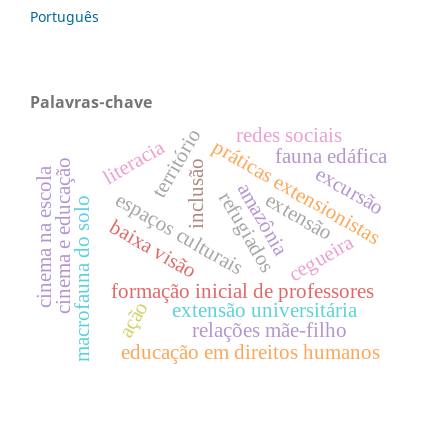
Português
Palavras-chave
redes sociais
território
práticas extensionistas
literacia
fauna edáfica
cinema e educação
inclusão
excursão
cinema na escola
amazônia
refugiados
espaços culturais
extensão
macrofauna do solo
baixa visão
cegueira
formação inicial de professores
ação
extensão universitária
relações mãe-filho
educação em direitos humanos