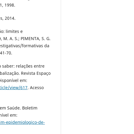
1, 1998.
s, 2014.
o: limites e
 M. A. S.; PIMENTA, S. G.
estigativas/formativas da
 41-70.
 saber: relações entre
obalização. Revista Espaço
Disponível em:
ticle/view/617
. Acesso
 em Saúde. Boletim
nível em:
tim-epidemiologico-de-