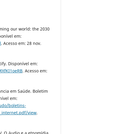
ming our world: the 2030
ponível em:
l
. Acesso em: 28 nov.
fy. Disponível em:
MXfKI1oeRB
. Acesso em:
lância em Saúde. Boletim
nível em:
udo/boletins-
1_internet.pdf/view
.
 V. O áudio e a etnomídia