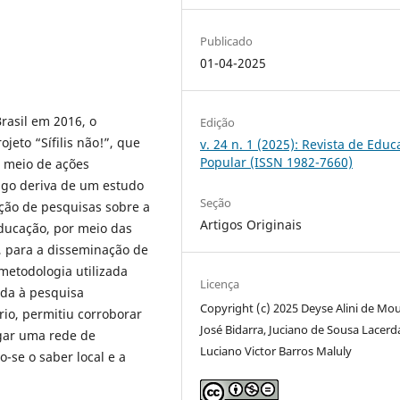
Publicado
01-04-2025
Brasil em 2016, o
Edição
jeto “Sífilis não!”, que
v. 24 n. 1 (2025): Revista de Edu
Popular (ISSN 1982-7660)
r meio de ações
tigo deriva de um estudo
Seção
ação de pesquisas sobre a
Artigos Originais
ducação, por meio das
, para a disseminação de
metodologia utilizada
Licença
ada à pesquisa
Copyright (c) 2025 Deyse Alini de Mou
rio, permitiu corroborar
José Bidarra, Juciano de Sousa Lacerd
gar uma rede de
Luciano Victor Barros Maluly
-se o saber local e a