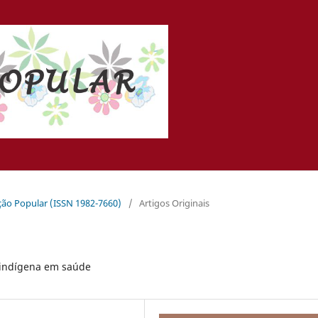
ação Popular (ISSN 1982-7660)
/
Artigos Originais
indígena em saúde