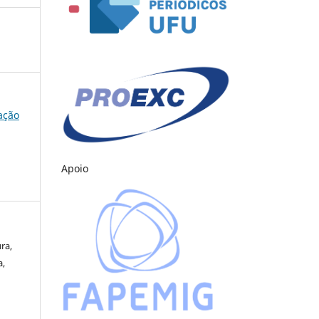
cação
Apoio
ra,
a,