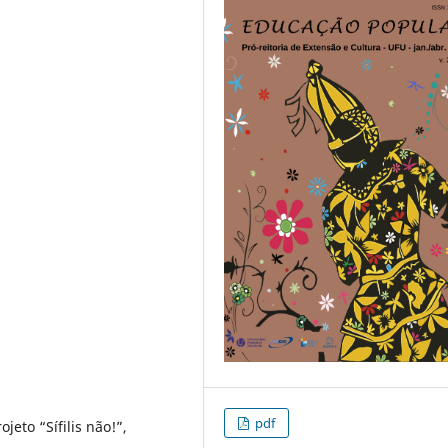
pdf
eto “Sífilis não!”,