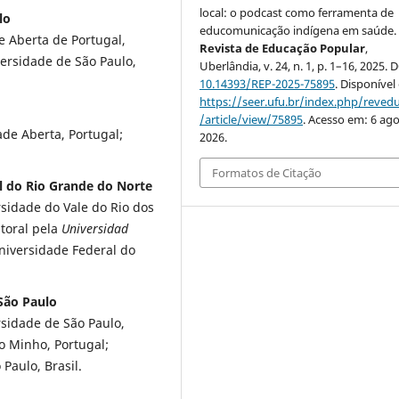
local: o podcast como ferramenta de
lo
educomunicação indígena em saúde.
e Aberta de Portugal,
Revista de Educação Popular
,
versidade de São Paulo,
Uberlândia, v. 24, n. 1, p. 1–16, 2025. 
10.14393/REP-2025-75895
. Disponível
https://seer.ufu.br/index.php/reve
/article/view/75895
. Acesso em: 6 ago
de Aberta, Portugal;
2026.
Formatos de Citação
l do Rio Grande do Norte
sidade do Vale do Rio dos
utoral pela
Universidad
niversidade Federal do
 São Paulo
sidade de São Paulo,
o Minho, Portugal;
Paulo, Brasil.