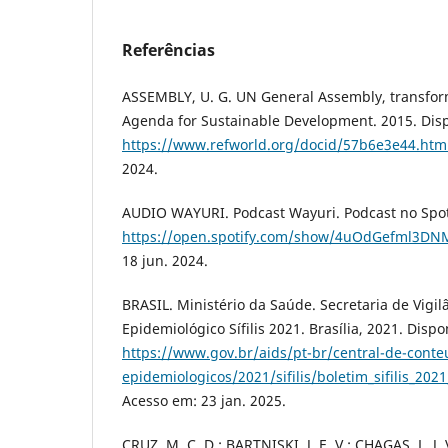
Referências
ASSEMBLY, U. G. UN General Assembly, transfor
Agenda for Sustainable Development. 2015. Dis
https://www.refworld.org/docid/57b6e3e44.htm
2024.
AUDIO WAYURI. Podcast Wayuri. Podcast no Spoti
https://open.spotify.com/show/4uOdGefml3DN
18 jun. 2024.
BRASIL. Ministério da Saúde. Secretaria de Vigi
Epidemiológico Sífilis 2021. Brasília, 2021. Dispo
https://www.gov.br/aids/pt-br/central-de-conte
epidemiologicos/2021/sifilis/boletim_sifilis_202
Acesso em: 23 jan. 2025.
CRUZ, M. C. D.; BARTNISKI, J. E. V.; CHAGAS, L. J.