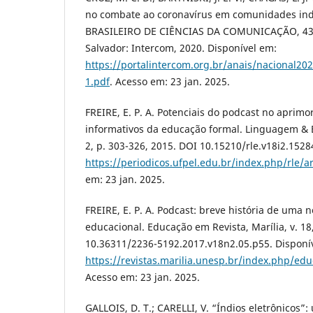
no combate ao coronavírus em comunidades in
BRASILEIRO DE CIÊNCIAS DA COMUNICAÇÃO, 43., S
Salvador: Intercom, 2020. Disponível em:
https://portalintercom.org.br/anais/nacional2
1.pdf
. Acesso em: 23 jan. 2025.
FREIRE, E. P. A. Potenciais do podcast no aprim
informativos da educação formal. Linguagem & En
2, p. 303-326, 2015. DOI 10.15210/rle.v18i2.1528
https://periodicos.ufpel.edu.br/index.php/rle/a
em: 23 jan. 2025.
FREIRE, E. P. A. Podcast: breve história de uma 
educacional. Educação em Revista, Marília, v. 18,
10.36311/2236-5192.2017.v18n2.05.p55. Disponí
https://revistas.marilia.unesp.br/index.php/ed
Acesso em: 23 jan. 2025.
GALLOIS, D. T.; CARELLI, V. “Índios eletrônicos”