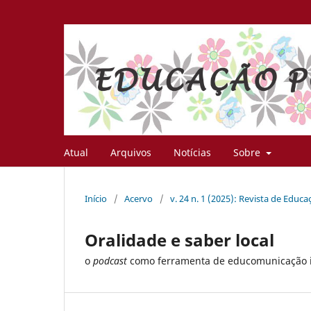
Atual
Arquivos
Notícias
Sobre
Início
/
Acervo
/
v. 24 n. 1 (2025): Revista de Educ
Oralidade e saber local
o
podcast
como ferramenta de educomunicação 