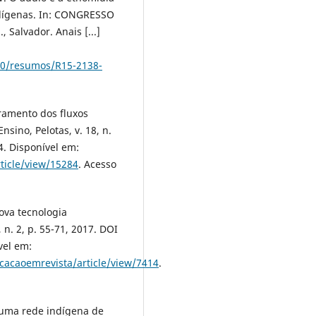
dígenas. In: CONGRESSO
alvador. Anais [...]
020/resumos/R15-2138-
oramento dos fluxos
sino, Pelotas, v. 18, n.
4. Disponível em:
rticle/view/15284
. Acesso
nova tecnologia
 n. 2, p. 55-71, 2017. DOI
vel em:
ucacaoemrevista/article/view/7414
.
: uma rede indígena de