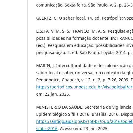
comunicação. Sexta feira, São Paulo, v. 2, p. 26-3
GEERTZ, C. O saber local. 14. ed. Petrópolis: Voze
LISITA, V. M. S. S.; FRANCO, M. A. S. Pesquisa-açã
possibilidades na formação docente. In: FRANCO,
(ed.). Pesquisa em educação: possibilidades inv
pesquisa-ação. 2. ed. São Paulo: Loyola, 2014. p.
MARIN, J. Interculturalidade e descolonização do
saber local e saber universal, no contexto da gl
Pedagógico, Chapecó, v. 12, n. 2, p. 7-26, 2009. 
https://periodicos.unoesc.edu.br/visaoglobal/ar
em: 22 jan. 2025.
MINISTÉRIO DA SAÚDE. Secretaria de Vigilância
Epidemiológico Sífilis 2016. Brasília, 2016. Dispo
https://antigo.aids.gov.br/pt-br/pub/2016/bole
sifilis-2016
. Acesso em: 23 jan. 2025.