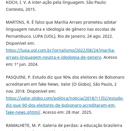
KOCH, I. V. A inter-ação pela linguagem. São Paulo:
Contexto, 2015.
MARTINS, R. É falso que Marília Arraes prometeu adotar
linguagem neutra e ideologia de gênero nas escolas de
Pernambuco. LUPA (UOL), Rio de Janeiro, 24 ago. 2022.
Disponível em:
https://lupa.uol.com.br/jornalismo/2022/08/24/marilia-
arraes-linguagem-neutra-e-ideologia-de-genero
. Acesso
em: 1º jun. 2024.
PASQUINI, P. Estudo diz que 90% dos eleitores de Bolsonaro
acreditaram em fake News. Valor (O Globo), São Paulo, 2
nov. 2018. Disponível em:
https://valor.globo.com/politica/noticia/2018/11/02/estudo-
diz-que-90-dos-eleitores-de-bolsonaro-acreditaram-em-
fake-news.ghtml/
. Acesso em: 28 mar. 2025.
RAMALHETE, M. P. Galeria de perdas: a educação brasileira