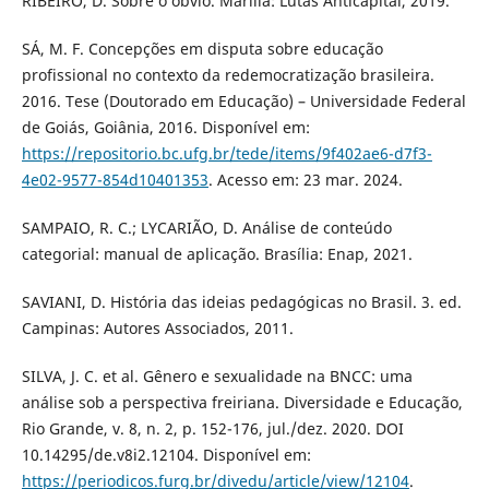
RIBEIRO, D. Sobre o óbvio. Marília: Lutas Anticapital, 2019.
SÁ, M. F. Concepções em disputa sobre educação
profissional no contexto da redemocratização brasileira.
2016. Tese (Doutorado em Educação) – Universidade Federal
de Goiás, Goiânia, 2016. Disponível em:
https://repositorio.bc.ufg.br/tede/items/9f402ae6-d7f3-
4e02-9577-854d10401353
. Acesso em: 23 mar. 2024.
SAMPAIO, R. C.; LYCARIÃO, D. Análise de conteúdo
categorial: manual de aplicação. Brasília: Enap, 2021.
SAVIANI, D. História das ideias pedagógicas no Brasil. 3. ed.
Campinas: Autores Associados, 2011.
SILVA, J. C. et al. Gênero e sexualidade na BNCC: uma
análise sob a perspectiva freiriana. Diversidade e Educação,
Rio Grande, v. 8, n. 2, p. 152-176, jul./dez. 2020. DOI
10.14295/de.v8i2.12104. Disponível em:
https://periodicos.furg.br/divedu/article/view/12104
.