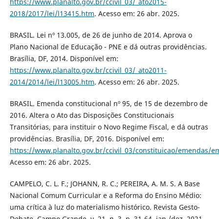
https://www.planalto.gov.br/ccivil_03/_ato2015-
2018/2017/lei/l13415.htm
. Acesso em: 26 abr. 2025.
BRASIL. Lei nº 13.005, de 26 de junho de 2014. Aprova o
Plano Nacional de Educação - PNE e dá outras providências.
Brasília, DF, 2014. Disponível em:
https://www.planalto.gov.br/ccivil_03/_ato2011-
2014/2014/lei/l13005.htm
. Acesso em: 26 abr. 2025.
BRASIL. Emenda constitucional nº 95, de 15 de dezembro de
2016. Altera o Ato das Disposições Constitucionais
Transitórias, para instituir o Novo Regime Fiscal, e dá outras
providências. Brasília, DF, 2016. Disponível em:
https://www.planalto.gov.br/ccivil_03/constituicao/emendas/
Acesso em: 26 abr. 2025.
CAMPELO, C. L. F.; JOHANN, R. C.; PEREIRA, A. M. S. A Base
Nacional Comum Curricular e a Reforma do Ensino Médio:
uma crítica à luz do materialismo histórico. Revista Gesto-
Debate, Campo Grande, v. 21, n. 3, p. 31-64, jan./dez. 2021.