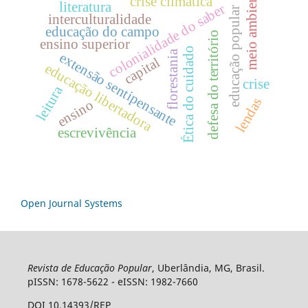
meio ambiente
crise climática
literatura
colonialidade do saber
educação popular
interculturalidade
educação do campo
defesa do território
ensino superior
Ética do cuidado
florestania
extensão sentipensante
capital
educação libertadora
crise
leitura
lendas
ensino
escrevivência
Open Journal Systems
Revista de Educação Popular
, Uberlândia, MG, Brasil.
pISSN: 1678-5622 - eISSN: 1982-7660
DOI 10.14393/REP