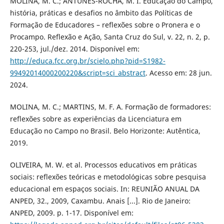
MOLINA, M. C.; ANTUNES-ROCHA, M. I. Educação do Campo,
história, práticas e desafios no âmbito das Políticas de
Formação de Educadores – reflexões sobre o Pronera e o
Procampo. Reflexão e Ação, Santa Cruz do Sul, v. 22, n. 2, p.
220-253, jul./dez. 2014. Disponível em:
http://educa.fcc.org.br/scielo.php?pid=S1982-
99492014000200220&script=sci_abstract
. Acesso em: 28 jun.
2024.
MOLINA, M. C.; MARTINS, M. F. A. Formação de formadores:
reflexões sobre as experiências da Licenciatura em
Educação no Campo no Brasil. Belo Horizonte: Autêntica,
2019.
OLIVEIRA, M. W. et al. Processos educativos em práticas
sociais: reflexões teóricas e metodológicas sobre pesquisa
educacional em espaços sociais. In: REUNIÃO ANUAL DA
ANPED, 32., 2009, Caxambu. Anais [...]. Rio de Janeiro:
ANPED, 2009. p. 1-17. Disponível em: