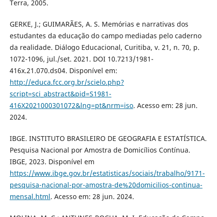
Terra, 2005.
GERKE, J.; GUIMARÃES, A. S. Memórias e narrativas dos
estudantes da educação do campo mediadas pelo caderno
da realidade. Diálogo Educacional, Curitiba, v. 21, n. 70, p.
1072-1096, jul./set. 2021. DOI 10.7213/1981-
416x.21.070.ds04. Disponível em:
http://educa.fcc.org.br/scielo.php?
script=sci_abstract&pid=S1981-
416X2021000301072&lng=pt&nrm=iso
. Acesso em: 28 jun.
2024.
IBGE. INSTITUTO BRASILEIRO DE GEOGRAFIA E ESTATÍSTICA.
Pesquisa Nacional por Amostra de Domicílios Contínua.
IBGE, 2023. Disponível em
https://www.ibge.gov.br/estatisticas/sociais/trabalho/9171-
pesquisa-nacional-por-amostra-de%20domicilios-continua-
mensal.html
. Acesso em: 28 jun. 2024.