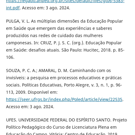
https://legado.anped.org.br/sites/default/files/gt06-5383-
int.pdf
. Acesso em: 3 ago. 2024.
PULGA, V. L. As múltiplas dimensões da Educação Popular
em Saúde que emergem das experiências e saberes
produzidos nas redes de cuidado das mulheres
camponesas. In: CRUZ, P. J. S. C. (org.). Educação Popular
em Saúde: desafios atuais. São Paulo: Hucitec, 2018. p. 85-
106.
SOUZA, P. C. A.; AMARAL, D. M. Caminhando com os
invisíveis: a pesquisa em processos educativos e práticas
sociais. Políticas Educativas, Porto Alegre, v. 3, n. 1, p. 96-
113, 2009. Disponível em:
https://seer.ufrgs.br/index.php/Poled/article/view/22535
.
Acesso em: 3 ago. 2024.
UFES. UNIVERSIDADE FEDERAL DO ESPÍRITO SANTO. Projeto
Político Pedagógico do Curso de Licenciatura Plena em
Educação do Campo. Vitória: Centro de Educação, 2019.