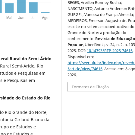
REGES, Areillen Ronney Rocha;
NASCIMENTO, Antonio Anderson Brit
GURGEL, Vanessa de França Almeida;
MEDEIROS, Emerson Augusto de. Ed
escolar no sistema socioeducativo do
Grande do Norte: a produção do
conhecimento.
Revista de Educaçã
Popular
, Uberlândia, v. 24, n. 2, p. 10
2025. DOI:
10.14393/REP-2025-74616
.
Disponível em:
eral Rural do Semi-Árido
https://seer.ufu.br/index.php/reve
Rural Semi-Árido, Rio
/article/view/74616
. Acesso em: 8 ago
studos e Pesquisas em
2026.
s e Pesquisas em
Formatos de Citação
sidade do Estado do Rio
do Rio Grande do Norte,
 Antonia Girland Bruno da
Grupo de Estudos e
po de Estudos e