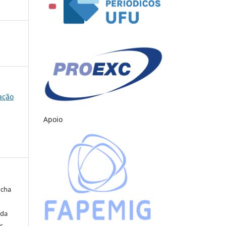
cação
Apoio
ocha
ida
s