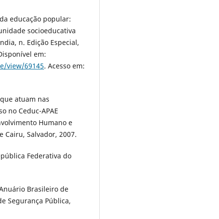
 da educação popular:
unidade socioeducativa
dia, n. Edição Especial,
Disponível em:
le/view/69145
. Acesso em:
 que atuam nas
aso no Ceduc-APAE
envolvimento Humano e
 Cairu, Salvador, 2007.
epública Federativa do
Anuário Brasileiro de
de Segurança Pública,