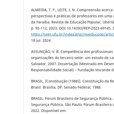
ALMEIDA, T. F.; LEITE, I. N. Compreensão acerca
perspectivas e práticas de professores em uma 
da Paraíba. Revista de Educação Popular, Uberlân
p. 95-112, 2023. DOI 10.14393/REP-2023-69145. 
https://seer.ufu.br/index.php/reveducpop/artic
18 jul. 2024.
ASSUNÇÃO, V. B. Competência dos profissionais
organizações do terceiro setor: um estudo de c
Salvador. 2007. Dissertação (Mestrado em Des
Responsabilidade Social) – Fundação Visconde de
BRASIL. [Constituição (1988)]. Constituição da R
Brasil. Brasília, DF: Senado Federal, 1988.
BRASIL. Fórum Brasileiro de Segurança Pública. 
Segurança Pública. São Paulo: Fórum Brasileiro 
2022. Disponível em: