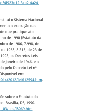
ms/4f923d12-3cb2-4a24-
nstitui o Sistema Nacional
amenta a execução das
te que pratique ato
julho de 1990 (Estatuto da
mbro de 1986, 7.998, de
 de 1968, 8.315, de 23 de
1993, os Decretos-Leis
 de janeiro de 1946, e a
da pelo Decreto-Lei nº
 Disponível em:
-2014/2012/lei/l12594.htm
.
põe sobre o Estatuto da
s. Brasília, DF, 1990.
il_03/leis/l8069.htm
.