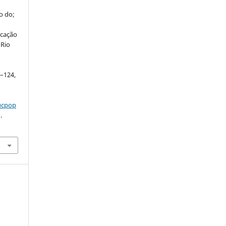
o do;
ucação
 Rio
o
3–124,
ducpop
.