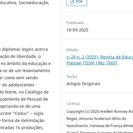
PDF
ducativa, Socioeducação,
Publicado
10-09-2025
 diplomas legais acerca
Edição
ação de liberdade, o
v. 24 n. 2 (2025): Revista de Edu
Popular (ISSN 1982-7660)
 no âmbito da educação e
ta-se de um levantamento
Seção
ear como vem sendo
Artigos Originais
r de adolescentes
do Norte, no Catálogo de
içoamento de Pessoal de
Licença
propriando-se de uma
Copyright (c) 2025 Areillen Ronney R
critor “Ceduc” – sigla
Reges, Antonio Anderson Brito do
o forma de delimitação
Nascimento, Vanessa de França Alme
ntradas 16 produções,
Gurgel, Emerson Augusto de Medeiro