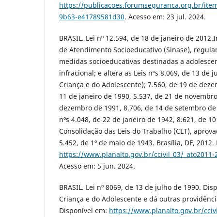
https://publicacoes.forumseguranca.org.br/ite
9b63-e41789581d30
. Acesso em: 23 jul. 2024.
BRASIL. Lei nº 12.594, de 18 de janeiro de 2012.I
de Atendimento Socioeducativo (Sinase), regul
medidas socioeducativas destinadas a adolescen
infracional; e altera as Leis nºs 8.069, de 13 de 
Criança e do Adolescente); 7.560, de 19 de deze
11 de janeiro de 1990, 5.537, de 21 de novembro
dezembro de 1991, 8.706, de 14 de setembro de 
nºs 4.048, de 22 de janeiro de 1942, 8.621, de 10
Consolidação das Leis do Trabalho (CLT), aprova
5.452, de 1º de maio de 1943. Brasília, DF, 2012.
https://www.planalto.gov.br/ccivil_03/_ato2011
Acesso em: 5 jun. 2024.
BRASIL. Lei nº 8069, de 13 de julho de 1990. Dis
Criança e do Adolescente e dá outras providência
Disponível em:
https://www.planalto.gov.br/cciv