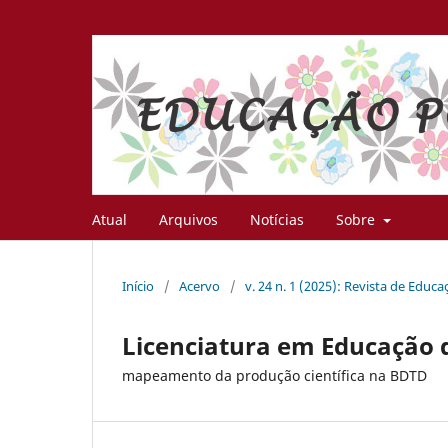
Atual
Arquivos
Notícias
Sobre
Início
/
Acervo
/
v. 24 n. 1 (2025): Revista de Educ
Licenciatura em Educação d
mapeamento da produção científica na BDTD