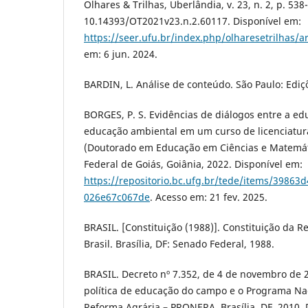
Olhares & Trilhas, Uberlândia, v. 23, n. 2, p. 53
10.14393/OT2021v23.n.2.60117. Disponível em:
https://seer.ufu.br/index.php/olharesetrilhas/a
em: 6 jun. 2024.
BARDIN, L. Análise de conteúdo. São Paulo: Ediç
BORGES, P. S. Evidências de diálogos entre a e
educação ambiental em um curso de licenciatura
(Doutorado em Educação em Ciências e Matemát
Federal de Goiás, Goiânia, 2022. Disponível em:
https://repositorio.bc.ufg.br/tede/items/39863
026e67c067de
. Acesso em: 21 fev. 2025.
BRASIL. [Constituição (1988)]. Constituição da R
Brasil. Brasília, DF: Senado Federal, 1988.
BRASIL. Decreto nº 7.352, de 4 de novembro de 
política de educação do campo e o Programa Na
Reforma Agrária – PRONERA. Brasília, DF, 2010. 