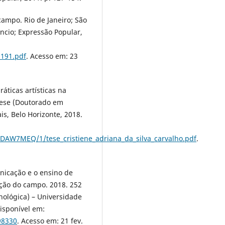
campo. Rio de Janeiro; São
ncio; Expressão Popular,
l191.pdf
. Acesso em: 23
áticas artísticas na
Tese (Doutorado em
s, Belo Horizonte, 2018.
BDAW7MEQ/1/tese_cristiene_adriana_da_silva_carvalho.pdf
.
nicação e o ensino de
ação do campo. 2018. 252
nológica) – Universidade
Disponível em:
98330
. Acesso em: 21 fev.