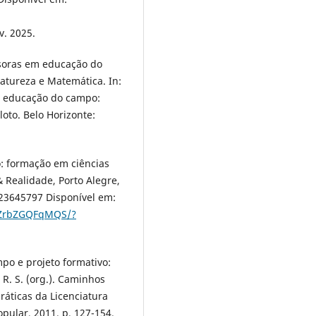
v. 2025.
ssoras em educação do
atureza e Matemática. In:
em educação do campo:
loto. Belo Horizonte:
o: formação em ciências
 Realidade, Porto Alegre,
-623645797 Disponível em:
TwZrbZGQFqMQS/?
po e projeto formativo:
R. S. (org.). Caminhos
ráticas da Licenciatura
ular, 2011. p. 127-154.