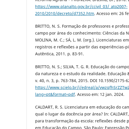
https://www.planalto.gov.br/ccivil_03/_ato2007-
2010/2010/decreto/d7352.htm
. Acesso em: 26 fe
BRITTO, N. S. Formação de professores e profe
campo por área do conhecimento: Ciências da N
MOLINA, M. C.; SÁ, L. M. (org.). Licenciaturas 
registros e reflexões a partir das experiências-pi
Autêntica, 2011. p. 83-91.
BRITTO, N. S.; SILVA, T. G. R. Educação do camp
da natureza e o estudo da realidade. Educação &
v. 40, n. 3, p. 763-784, 2015. DOI 10.1590/2175
https://www.scielo.br/j/edreal/a/vwzqfhSrZZ
lang=pt&format=pdf
. Acesso em: 12 jan. 2024.
CALDART, R. S. Licenciatura em educação do cam
qual o lugar da docência por área? In: CALDART, 
para transformação da escola: reflexões desde p
em Educação do Campo. São Paulo: Expressão Pop