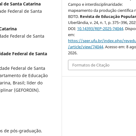
l de Santa Catarina
Campo e interdisciplinaridade:
mapeamento da produção científica 
ade Federal de Santa
BDTD.
Revista de Educação Popula
Uberlândia, v. 24, n. 1, p. 375–396, 202
DOI:
10.14393/REP-2025-74044
. Dispo
Catarina
em:
ade Federal de Santa
https://seer.ufu.br/index.php/reve
/article/view/74044
. Acesso em: 8 ago
2026.
dade Federal de Santa
Formatos de Citação
dade Federal de Santa
epartamento de Educação
ina, Brasil; líder do
iplinar (GEFORDIN).
nos de pós-graduação.