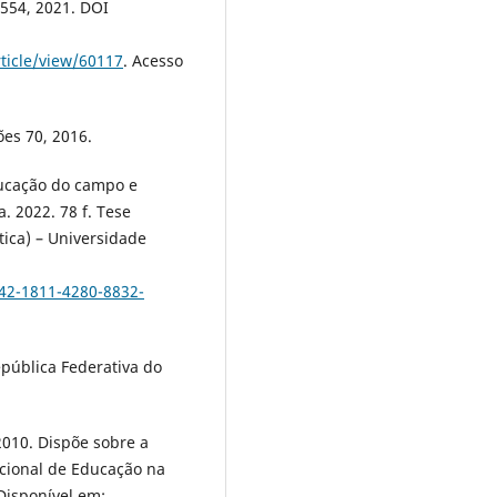
8-554, 2021. DOI
rticle/view/60117
. Acesso
ões 70, 2016.
ducação do campo e
. 2022. 78 f. Tese
ica) – Universidade
d42-1811-4280-8832-
epública Federativa do
2010. Dispõe sobre a
cional de Educação na
Disponível em: