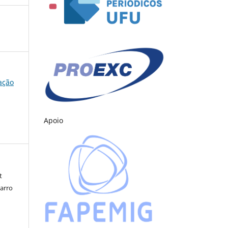
cação
Apoio
t
barro