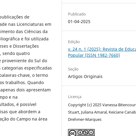
Publicado
publicações de
01-04-2025
dade nas Licenciaturas em
imento das Ciências da
iográfica e foi utilizada
Edição
Teses e Dissertações
v. 24 n. 1 (2025): Revista de Edu
, sendo quatro
Popular (ISSN 1982-7660)
 é proveniente do Sul do
 categorias especificadas
Seção
palavras-chave, o termo
Artigos Originais
 os trabalhos. Quando
, apenas dois apresentam
Licença
mpo e na
ultados, é possível
Copyright (c) 2025 Vanessa Bitencour
uisas que abordem a
Stuart, Juliana Amaral, Keiciane Cana
ucação do Campo na área
Drehmer-Marques