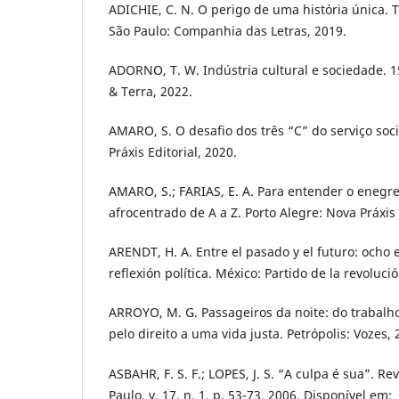
ADICHIE, C. N. O perigo de uma história única. 
São Paulo: Companhia das Letras, 2019.
ADORNO, T. W. Indústria cultural e sociedade. 15
& Terra, 2022.
AMARO, S. O desafio dos três “C” do serviço soci
Práxis Editorial, 2020.
AMARO, S.; FARIAS, E. A. Para entender o enegre
afrocentrado de A a Z. Porto Alegre: Nova Práxis 
ARENDT, H. A. Entre el pasado y el futuro: ocho e
reflexión política. México: Partido de la revoluc
ARROYO, M. G. Passageiros da noite: do trabalho 
pelo direito a uma vida justa. Petrópolis: Vozes, 
ASBAHR, F. S. F.; LOPES, J. S. “A culpa é sua”. Re
Paulo, v. 17, n. 1, p. 53-73, 2006. Disponível em: