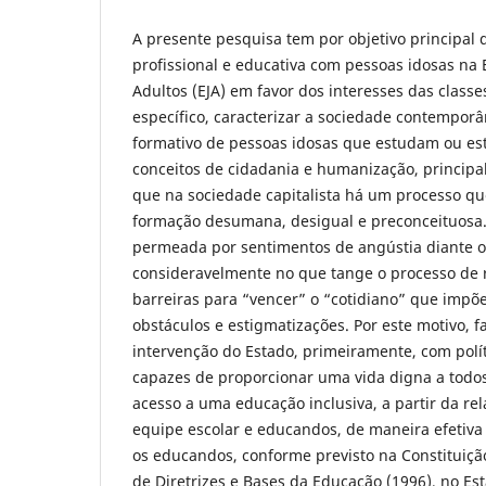
A presente pesquisa tem por objetivo principal d
profissional e educativa com pessoas idosas na
Adultos (EJA) em favor dos interesses das class
específico, caracterizar a sociedade contempor
formativo de pessoas idosas que estudam ou es
conceitos de cidadania e humanização, principa
que na sociedade capitalista há um processo q
formação desumana, desigual e preconceituosa. 
permeada por sentimentos de angústia diante o 
consideravelmente no que tange o processo de
barreiras para “vencer” o “cotidiano” que impõe
obstáculos e estigmatizações. Por este motivo, f
intervenção do Estado, primeiramente, com polí
capazes de proporcionar uma vida digna a todo
acesso a uma educação inclusiva, a partir da re
equipe escolar e educandos, de maneira efetiva 
os educandos, conforme previsto na Constituição
de Diretrizes e Bases da Educação (1996), no Est