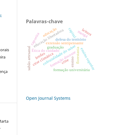
a
-
Palavras-chave
educação
capital
leitura
educação libertadora
mangá
capoeira
defesa do território
extensão sentipensante
colonialidade do saber
graduação
sabão artesanal
florestania
ensino superior
orais
Ética do cuidado
formação docente
lendas
crise climática
eira
ensino
crise
formação universitária
cença
Open Journal Systems
Marta
A