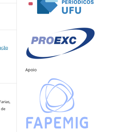
cação
Apoio
arias,
 de