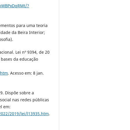
yKnWBPxDqRMt/?
lementos para uma teoria
idade da Beira Interior;
sofia).
cional. Lei nº 9394, de 20
e bases da educação
.htm
. Acesso em: 8 jan.
9. Dispõe sobre a
 social nas redes públicas
el em:
-2022/2019/lei/l13935.htm
.