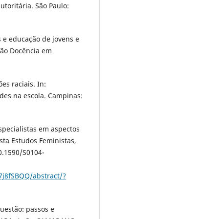
utoritária. São Paulo:
s e educação de jovens e
eção Docência em
es raciais. In:
ades na escola. Campinas:
pecialistas em aspectos
ista Estudos Feministas,
10.1590/S0104-
7j8fSBQQ/abstract/?
questão: passos e