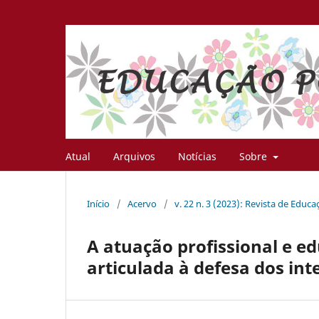
Atual
Arquivos
Notícias
Sobre
Início
/
Acervo
/
v. 22 n. 3 (2023): Revista de Educ
A atuação profissional e e
articulada à defesa dos int