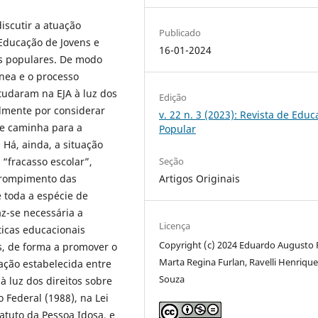
iscutir a atuação
Publicado
 Educação de Jovens e
16-01-2024
es populares. De modo
ânea e o processo
tudaram na EJA à luz dos
Edição
lmente por considerar
v. 22 n. 3 (2023): Revista de Edu
ue caminha para a
Popular
Há, ainda, a situação
Seção
“fracasso escolar”,
Artigos Originais
 rompimento das
 toda a espécie de
az-se necessária a
Licença
ticas educacionais
Copyright (c) 2024 Eduardo Augusto F
s, de forma a promover o
Marta Regina Furlan, Ravelli Henrique
lação estabelecida entre
Souza
à luz dos direitos sobre
 Federal (1988), na Lei
atuto da Pessoa Idosa, e