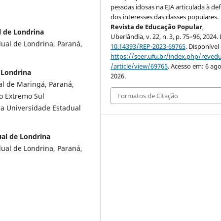
pessoas idosas na EJA articulada à de
dos interesses das classes populares.
Revista de Educação Popular
,
l de Londrina
Uberlândia, v. 22, n. 3, p. 75–96, 2024.
ual de Londrina, Paraná,
10.14393/REP-2023-69765
. Disponível
https://seer.ufu.br/index.php/reve
/article/view/69765
. Acesso em: 6 ago
 Londrina
2026.
l de Maringá, Paraná,
Formatos de Citação
do Extremo Sul
 na Universidade Estadual
ual de Londrina
ual de Londrina, Paraná,