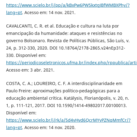
https://www.scielo.br/j/pp/a/kBxPw6PW5kxtgJBfWMBXPhy/?
lang=pt
. Acesso em: 14 nov. 2021.
CAVALCANTI, C. R. et al. Educação e cultura na luta por
emancipação da humanidade: ataques e resistências no
governo Bolsonaro. Revista de Políticas Públicas, São Luís, v.
24, p. 312-330, 2020. DOI 10.18764/2178-2865.v24nEp312-
330. Disponível em:
https://periodicoseletronicos.ufma.br/index.php/rppublica/art
Acesso em: 3 abr. 2021.
COSTA, C. A.; LOUREIRO, C. F. A interdisciplinaridade em
Paulo Freire: aproximações político-pedagógicas para a
educação ambiental crítica. Katálysis, Florianópolis, v. 20, n.
1, p. 111-121, 2017. DOI 10.1590/1414-49802017.00100013.
Disponível em:
https://www.scielo.br/j/rk/a/5d4vHvd6QcrMYyPZNqMmfCr/?
lang=pt
. Acesso em: 14 nov. 2020.