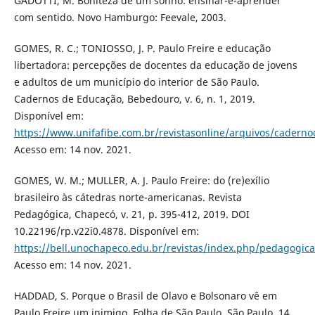
GADOTTI, M. Boniteza de um sonho: ensinar-e-aprender
com sentido. Novo Hamburgo: Feevale, 2003.
GOMES, R. C.; TONIOSSO, J. P. Paulo Freire e educação
libertadora: percepções de docentes da educação de jovens
e adultos de um município do interior de São Paulo.
Cadernos de Educação, Bebedouro, v. 6, n. 1, 2019.
Disponível em:
https://www.unifafibe.com.br/revistasonline/arquivos/cader
Acesso em: 14 nov. 2021.
GOMES, W. M.; MULLER, A. J. Paulo Freire: do (re)exílio
brasileiro às cátedras norte-americanas. Revista
Pedagógica, Chapecó, v. 21, p. 395-412, 2019. DOI
10.22196/rp.v22i0.4878. Disponível em:
https://bell.unochapeco.edu.br/revistas/index.php/pedagogica
Acesso em: 14 nov. 2021.
HADDAD, S. Porque o Brasil de Olavo e Bolsonaro vê em
Paulo Freire um inimigo. Folha de São Paulo, São Paulo, 14