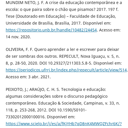
MUNDIM NETO, J. F. A crise da educação contemporânea e a
escola: o que paira sobre o chão que pisamos? 2017. 197 f.
Tese (Doutorado em Educação) – Faculdade de Educação,
Universidade de Brasília, Brasília, 2017. Disponível em:
https://repositorio.unb.br/handle/10482/24454
. Acesso em:
14 nov. 2020.
OLIVEIRA, F. F. Quero aprender a ler e escrever para deixar
de ser sombras dos outros. REPECULT, Nova Iguaçu, v. 5, n.
8, p. 28-50, 2020. DOI 10.29327/211303.5.8-5. Disponível em:
https://periodicos.ufrrj.br/index.php/repecult/article/view/514
.
Acesso em: 3 abr. 2021.
PEIXOTO, J.; ARAÚJO, C. H. S. Tecnologia e educação:
algumas considerações sobre o discurso pedagógico
contemporâneo. Educação & Sociedade, Campinas, v. 33, n.
118, p. 253-268, 2012. DOI 10.1590/S0101-
73302012000100016. Disponível em:
https://www.scielo.br/j/es/a/fKjYHb7qD8nK4MWQZFchr6K/?