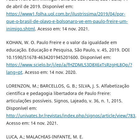
de abril de 2019. Disponível em:
https://www1.folha.uol.com.br/ilustrissima/2019/04/por-
que-o-brasil-de-olavo-e-bolsonaro-ve-em-paulo-freire-um-
inimigo.shtml
. Acesso em: 14 nov. 2021.
KOHAN, W. O. Paulo Freire e o valor da igualdade em
educação. Educação e Pesquisa, São Paulo, v. 45, 2019. DOI
10.1590/S1678-4634201945201600. Disponível em:
https://www.scielo.br/j/ep/a/fHZDML53D8X6xTsRzgHL8Qp/?
lang=pt
. Acesso em: 14 nov. 2020.
LORENZON, M.; BARCELLOS, G. B.; SILVA, J. S. Alfabetização
científica e pedagogia libertadora de Paulo Freire:
articulações possíveis. Signos, Lajeado, v. 36, n. 1, 2015.
Disponível em:
http://univates.br/revistas/index.php/signos/article/view/783
.
Acesso em: 14 nov. 2021.
LUCA, A.; MALACHIAS-INFANTE, M. E.