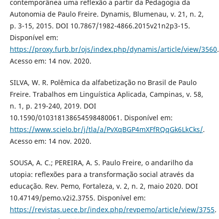
contemporânea uma reflexão a partir da Pedagogia da
Autonomia de Paulo Freire. Dynamis, Blumenau, v. 21, n. 2,
p. 3-15, 2015. DOI 10.7867/1982-4866.2015v21n2p3-15.
Disponível em:
https://proxy.furb.br/ojs/index.php/dynamis/article/view/3560
.
Acesso em: 14 nov. 2020.
SILVA, W. R. Polêmica da alfabetização no Brasil de Paulo
Freire. Trabalhos em Linguística Aplicada, Campinas, v. 58,
n. 1, p. 219-240, 2019. DOI
10.1590/010318138654598480061. Disponível em:
https://www.scielo.br/j/tla/a/PvXqBGP4mXFfRQqGk6LkCks/
.
Acesso em: 14 nov. 2020.
SOUSA, A. C.; PEREIRA, A. S. Paulo Freire, o andarilho da
utopia: reflexões para a transformação social através da
educação. Rev. Pemo, Fortaleza, v. 2, n. 2, maio 2020. DOI
10.47149/pemo.v2i2.3755. Disponível em:
https://revistas.uece.br/index.php/revpemo/article/view/3755
.