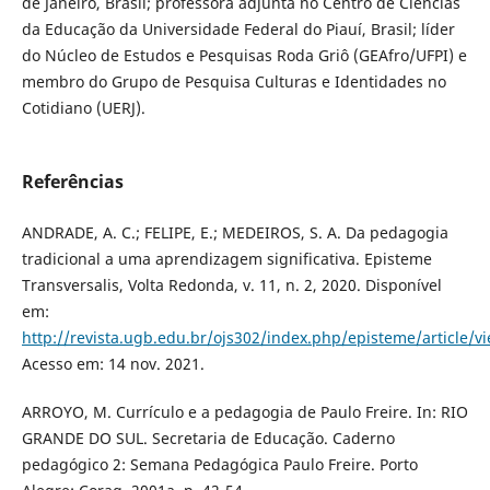
de Janeiro, Brasil; professora adjunta no Centro de Ciências
da Educação da Universidade Federal do Piauí, Brasil; líder
do Núcleo de Estudos e Pesquisas Roda Griô (GEAfro/UFPI) e
membro do Grupo de Pesquisa Culturas e Identidades no
Cotidiano (UERJ).
Referências
ANDRADE, A. C.; FELIPE, E.; MEDEIROS, S. A. Da pedagogia
tradicional a uma aprendizagem significativa. Episteme
Transversalis, Volta Redonda, v. 11, n. 2, 2020. Disponível
em:
http://revista.ugb.edu.br/ojs302/index.php/episteme/article/v
Acesso em: 14 nov. 2021.
ARROYO, M. Currículo e a pedagogia de Paulo Freire. In: RIO
GRANDE DO SUL. Secretaria de Educação. Caderno
pedagógico 2: Semana Pedagógica Paulo Freire. Porto