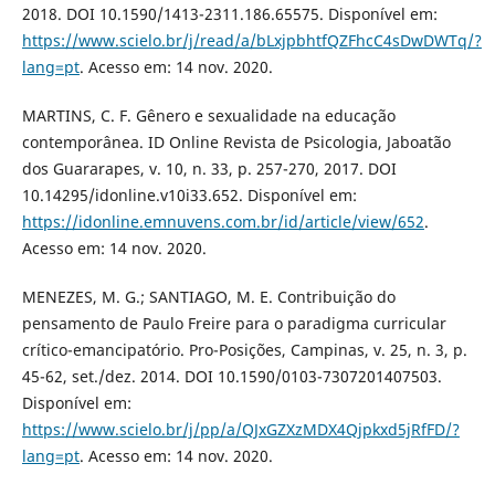
2018. DOI 10.1590/1413-2311.186.65575. Disponível em:
https://www.scielo.br/j/read/a/bLxjpbhtfQZFhcC4sDwDWTq/?
lang=pt
. Acesso em: 14 nov. 2020.
MARTINS, C. F. Gênero e sexualidade na educação
contemporânea. ID Online Revista de Psicologia, Jaboatão
dos Guararapes, v. 10, n. 33, p. 257-270, 2017. DOI
10.14295/idonline.v10i33.652. Disponível em:
https://idonline.emnuvens.com.br/id/article/view/652
.
Acesso em: 14 nov. 2020.
MENEZES, M. G.; SANTIAGO, M. E. Contribuição do
pensamento de Paulo Freire para o paradigma curricular
crítico-emancipatório. Pro-Posições, Campinas, v. 25, n. 3, p.
45-62, set./dez. 2014. DOI 10.1590/0103-7307201407503.
Disponível em:
https://www.scielo.br/j/pp/a/QJxGZXzMDX4Qjpkxd5jRfFD/?
lang=pt
. Acesso em: 14 nov. 2020.