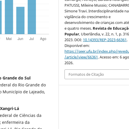
PATUSSI, Mileine Mussio; CANABARR
Simone Travi. Interdisciplinaridade na
vigilância do crescimento e
desenvolvimento de crianças com até
e quatro meses.
Revista de Educaçã
Popular
, Uberlândia, v. 22, n. 1, p. 31
2023. DOI:
10.14393/REP-2023-66361
.
Disponível em:
https://seer.ufu.br/index.php/reve
/article/view/66361
. Acesso em: 6 ago
2026.
Formatos de Citação
o Grande do Sul
deral do Rio Grande do
do Município de Lajeado,
 Xangri-Lá
ederal de Ciências da
l; enfermeira da