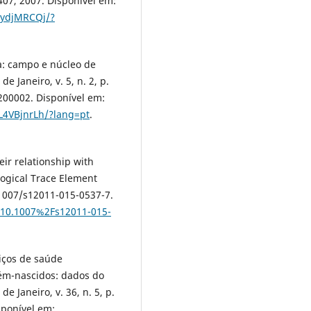
-407, 2007. Disponível em:
8ydjMRCQj/?
a: campo e núcleo de
e Janeiro, v. 5, n. 2, p.
00002. Disponível em:
L4VBjnrLh/?lang=pt
.
eir relationship with
ogical Trace Element
0.1007/s12011-015-0537-7.
e/10.1007%2Fs12011-015-
viços de saúde
cém-nascidos: dados do
e Janeiro, v. 36, n. 5, p.
sponível em: