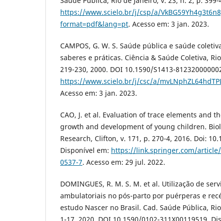
Saúde Pública, Rio de Janeiro, v. 23, n. 2, p. 399
https://www.scielo.br/j/csp/a/VkBG59Yh4g3t6n
format=pdf&lang=pt
. Acesso em: 3 jan. 2023.
CAMPOS, G. W. S. Saúde pública e saúde coletiv
saberes e práticas. Ciência & Saúde Coletiva, Rio d
219-230, 2000. DOI 10.1590/S1413-812320000002
https://www.scielo.br/j/csc/a/mvLNphZL64hdTP
Acesso em: 3 jan. 2023.
CAO, J. et al. Evaluation of trace elements and th
growth and development of young children. Biol
Research, Clifton, v. 171, p. 270-4, 2016. Doi: 1
Disponível em:
https://link.springer.com/articl
0537-7
. Acesso em: 29 jul. 2022.
DOMINGUES, R. M. S. M. et al. Utilização de ser
ambulatoriais no pós-parto por puérperas e re
estudo Nascer no Brasil. Cad. Saúde Pública, Rio d
1-17, 2020. DOI 10.1590/0102-311X00119519. Di