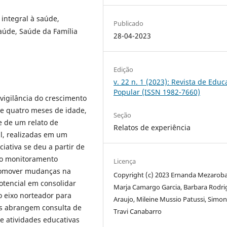
 integral à saúde,
Publicado
Saúde, Saúde da Família
28-04-2023
Edição
v. 22 n. 1 (2023): Revista de Edu
Popular (ISSN 1982-7660)
 vigilância do crescimento
 e quatro meses de idade,
Seção
e de um relato de
Relatos de experiência
il, realizadas em um
ciativa se deu a partir de
ao monitoramento
Licença
promover mudanças na
Copyright (c) 2023 Ernanda Mezaroba
otencial em consolidar
Marja Camargo Garcia, Barbara Rodri
 o eixo norteador para
Araujo, Mileine Mussio Patussi, Simo
es abrangem consulta de
Travi Canabarro
 e atividades educativas