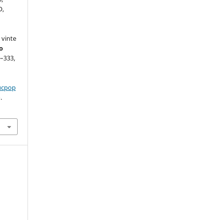
O,
 vinte
o
6–333,
ducpop
.