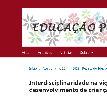
Atual
Arquivos
Notícias
Sobre
Início
/
Acervo
/
v. 22 n. 1 (2023): Revista de Educ
Interdisciplinaridade na vi
desenvolvimento de crianç