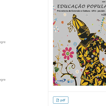
egre
egre
pdf