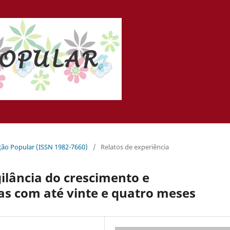
ação Popular (ISSN 1982-7660)
/
Relatos de experiência
gilância do crescimento e
as com até vinte e quatro meses