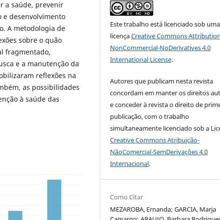
r a saúde, prevenir
o e desenvolvimento
Este trabalho está licenciado sob um
do. A metodologia de
licença
Creative Commons Attribution
lexões sobre o quão
NonCommercial-NoDerivatives 4.0
al fragmentado,
International License
.
busca e a manutenção da
obilizaram reflexões na
Autores que publicam nesta revista
mbém, as possibilidades
concordam em manter os direitos aut
tenção à saúde das
e conceder à revista o direito de prim
publicação, com o trabalho
simultaneamente licenciado sob a Li
Creative Commons Atribuição-
NãoComercial-SemDerivações 4.0
Internacional
.
Como Citar
MEZAROBA, Ernanda; GARCIA, Marja
Camargo; ARAUJO, Barbara Rodrigue