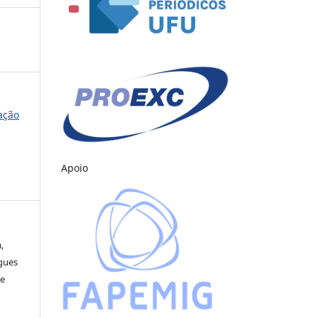
cação
Apoio
,
gues
ne