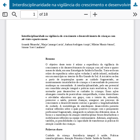
Interdisciplinaridade na vigilância do crescimento e desenvolvimento de crianças com até vinte e quatro meses