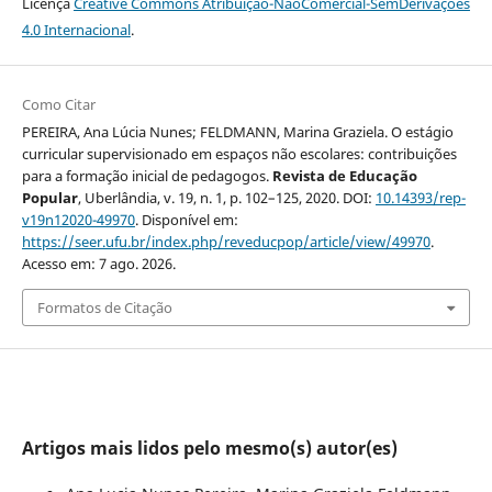
Licença
Creative Commons Atribuição-NãoComercial-SemDerivações
4.0 Internacional
.
Como Citar
PEREIRA, Ana Lúcia Nunes; FELDMANN, Marina Graziela. O estágio
curricular supervisionado em espaços não escolares: contribuições
para a formação inicial de pedagogos.
Revista de Educação
Popular
, Uberlândia, v. 19, n. 1, p. 102–125, 2020. DOI:
10.14393/rep-
v19n12020-49970
. Disponível em:
https://seer.ufu.br/index.php/reveducpop/article/view/49970
.
Acesso em: 7 ago. 2026.
Formatos de Citação
Artigos mais lidos pelo mesmo(s) autor(es)