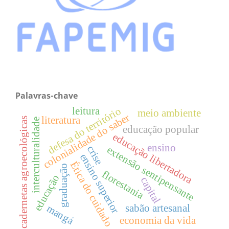
Palavras-chave
defesa do território
leitura
meio ambiente
colonialidade do saber
literatura
cadernetas agroecológicas
interculturalidade
educação popular
educação libertadora
ensino
crise
extensão sentipensante
ensino superior
Ética do cuidado
graduação
florestania
educação
capital
sabão artesanal
mangá
economia da vida