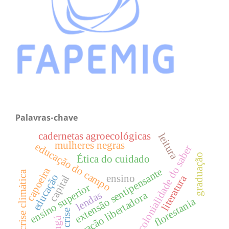
Palavras-chave
cadernetas agroecológicas
leitura
mulheres negras
educação do campo
colonialidade do saber
graduação
Ética do cuidado
capoeira
extensão sentipensante
crise climática
educação
ensino
literatura
capital
ensino superior
lendas
educação libertadora
florestania
crise