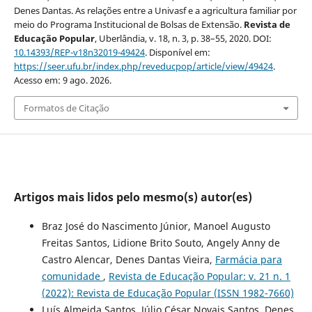
Denes Dantas. As relações entre a Univasf e a agricultura familiar por
meio do Programa Institucional de Bolsas de Extensão.
Revista de
Educação Popular
, Uberlândia, v. 18, n. 3, p. 38–55, 2020. DOI:
10.14393/REP-v18n32019-49424
. Disponível em:
https://seer.ufu.br/index.php/reveducpop/article/view/49424
.
Acesso em: 9 ago. 2026.
Formatos de Citação
Artigos mais lidos pelo mesmo(s) autor(es)
Braz José do Nascimento Júnior, Manoel Augusto
Freitas Santos, Lidione Brito Souto, Angely Anny de
Castro Alencar, Denes Dantas Vieira,
Farmácia para
comunidade
,
Revista de Educação Popular: v. 21 n. 1
(2022): Revista de Educação Popular (ISSN 1982-7660)
Luís Almeida Santos, Júlio César Novais Santos, Denes