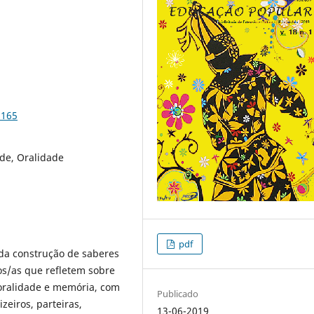
6165
de, Oralidade
pdf
 da construção de saberes
os/as que refletem sobre
 oralidade e memória, com
Publicado
zeiros, parteiras,
13-06-2019