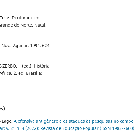
f. Tese (Doutorado em
Grande do Norte, Natal,
: Nova Aguilar, 1994. 624
-ZERBO, J. (ed.). História
frica. 2. ed. Brasília:
s)
o Lage,
A ofensiva antigênero e os ataques às pesquisas no campo
r: v. 21 n. 3 (2022): Revista de Educação Popular (ISSN 1982-7660)