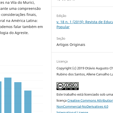
es na Vila do Murici,
diante uma compreensão
 considerações finais,
Edição
ural na América Latina:
v. 18 n. 1 (2019): Revista de Edu
 Podemos falar também em
Popular
logia do Agreste.
Seção
Artigos Originais
Licença
Copyright (c) 2019 Otávio Augusto C
Rubino dos Santos, Allene Carvalho L
Este trabalho está licenciado sob um
licença
Creative Commons Attribution
NonCommercial-NoDerivatives 4.0
International License
.