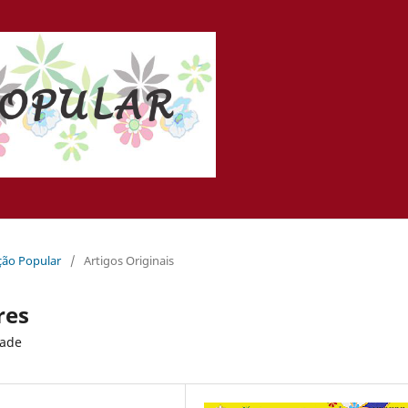
ação Popular
/
Artigos Originais
res
dade