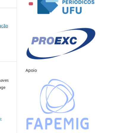
cação
Apoio
haves
age
a
-