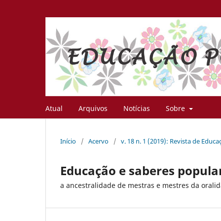
Atual
Arquivos
Notícias
Sobre
Início
/
Acervo
/
v. 18 n. 1 (2019): Revista de Educ
Educação e saberes popula
a ancestralidade de mestras e mestres da orali