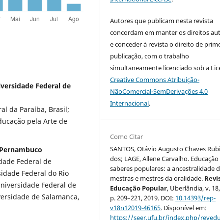
Autores que publicam nesta revista
concordam em manter os direitos aut
e conceder à revista o direito de prim
publicação, com o trabalho
simultaneamente licenciado sob a Li
Creative Commons Atribuição-
versidade Federal de
NãoComercial-SemDerivações 4.0
Internacional
.
 da Paraíba, Brasil;
ducação pela Arte de
Como Citar
SANTOS, Otávio Augusto Chaves Rub
e Pernambuco
dos; LAGE, Allene Carvalho. Educação
dade Federal de
saberes populares: a ancestralidade 
idade Federal do Rio
mestras e mestres da oralidade.
Revi
Universidade Federal de
Educação Popular
, Uberlândia, v. 18,
iversidade de Salamanca,
p. 209–221, 2019. DOI:
10.14393/rep-
v18n12019-46165
. Disponível em:
https://seer.ufu.br/index.php/reve