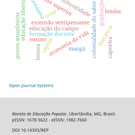
educação libertadora
interculturalidade
ensino superior
florestania
graduação
colonialidade do saber
crise
lendas
povos amazônicos
extensão sentipensante
literatura
educação do campo
economia da vida
formação docente
ensino
capital
capoeira
leitura
mangá
Open Journal Systems
Revista de Educação Popular
, Uberlândia, MG, Brasil.
pISSN: 1678-5622 - eISSN: 1982-7660
DOI 10.14393/REP