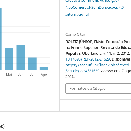
Creative Commons Atribuição-
NãoComercial-SemDerivações 4.0
Internacional
.
Como Citar
BOLEIZ JÚNIOR, Flávio. Educação Pop
no Ensino Superior.
Revista de Educ
Popular
, Uberlândia, v. 11, n. 2, 2012.
10.14393/REP-2012-21629
. Disponível
https://seer.ufu.br/index.php/reve
/article/view/21629
. Acesso em: 7 ago
2026.
Formatos de Citação
s)