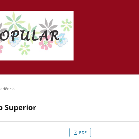
eriência
o Superior
PDF