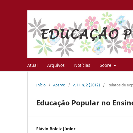
Atual
Arquivos
Notícias
Sobre
Início
/
Acervo
/
v. 11 n. 2 (2012)
/
Relatos de exp
Educação Popular no Ensin
Flávio Boleiz Júnior