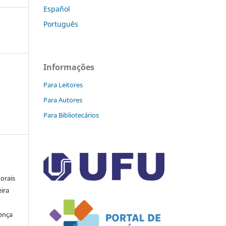
Español
Português
Informações
Para Leitores
Para Autores
Para Bibliotecários
orais
eira
cença