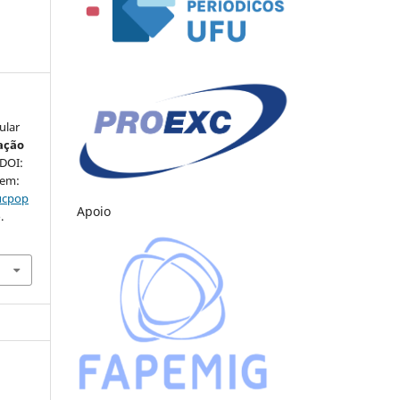
ular
ação
 DOI:
 em:
ducpop
Apoio
.