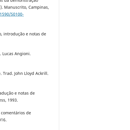
sas da demonstração
 2). Manuscrito, Campinas,
.1590/S0100-
o, introdução e notas de
. Lucas Angioni.
Trad. John Lloyd Ackrill.
radução e notas de
ess, 1993.
 comentários de
016.