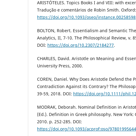
ARISTÓTELES. Topics Books I and VIII: with excer
Tradução e comentários de Robin Smith. Oxford:
https://doi.org/10.1093/oseo/instance.00258598
BOLTON, Robert. Essentialism and Semantic Theor
Analytics, II, 7-10. The Philosophical Review, v. 8
DOI:
https://doi.org/10.2307/2184277
.
CHARLES, David. Aristotle on Meaning and Essen
University Press, 2000.
COREN, Daniel. Why Does Aristotle Defend the Pr
Contradiction Against its Contrary? The Philosoph
39-59, 2018. DOI:
https://doi.org/10.1111/phil.1
MODRAK, Deborah. Nominal Definition in Aristot
(Ed.). Definition in Greek philosophy. New York: 
2010. p. 252-285. DOI:
https://doi.org/10.1093/acprof:oso/9780199564