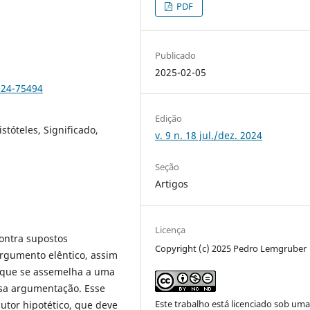
PDF
Publicado
2025-02-05
024-75494
Edição
stóteles, Significado,
v. 9 n. 18 jul./dez. 2024
Seção
Artigos
Licença
contra supostos
Copyright (c) 2025 Pedro Lemgruber
rgumento elêntico, assim
 que se assemelha a uma
ssa argumentação. Esse
Este trabalho está licenciado sob um
tor hipotético, que deve