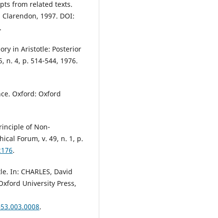
pts from related texts.
 Clarendon, 1997. DOI:
.
y in Aristotle: Posterior
5, n. 4, p. 514-544, 1976.
ce. Oxford: Oxford
inciple of Non-
ical Forum, v. 49, n. 1, p.
2176
.
le. In: CHARLES, David
Oxford University Press,
453.003.0008
.