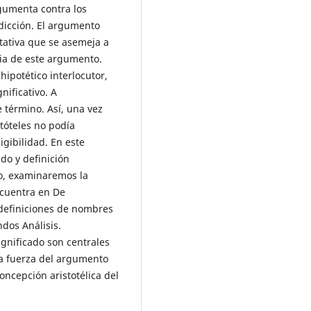
rgumenta contra los
dicción. El argumento
tativa que se asemeja a
ria de este argumento.
ipotético interlocutor,
ificativo. A
 término. Así, una vez
stóteles no podía
igibilidad. En este
do y definición
o, examinaremos la
ncuentra en De
 definiciones de nombres
ndos Análisis.
ignificado son centrales
la fuerza del argumento
oncepción aristotélica del