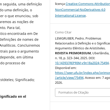
licença
Creative Commons Attribution
m seguida, uma definição
NonCommercial-NoDerivatives 4.0
do uma definição, o
International License
.
zer o que enunciou, sob
naremos as noções de
to. Para tal,
Como Citar
stico encontrada em De
LEMGRUBER, Pedro. Problemas
 definições de nomes de
Relacionados à Definição e o Signific
Analíticos. Concluiremos
Argumento Elêntico de Aristóteles.
ntrais para o argumento
REVISTA PRIMORDIUM
, Uberlândia, 
o depende, em última
n. 18, p. 323–344, 2025. DOI:
10.14393/REPRIM-v9n18a2024-75494
.
a do processo de
Disponível em:
https://seer.ufu.br/index.php/prim
/article/view/75494
. Acesso em: 7 ago
stóteles; Significado;
2026.
Formatos de Citação
ignificado en el