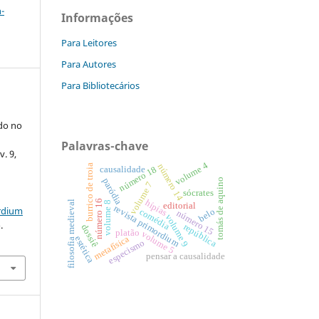
-
Informações
Para Leitores
Para Autores
Para Bibliotecários
ado no
Palavras-chave
v. 9,
volume 4
número 14
burrico de troia
número 18
causalidade
paródia
tomás de aquino
volume 7
sócrates
hípias
número 16
filosofia medieval
volume 8
editorial
revista primordium
ordium
belo
comédia
número 15
volume 9
.
república
dossiê
platão
volume 5
metafísica
estética
especismo
pensar a causalidade