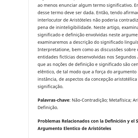
ao menos enunciar algum termo significativo. E
desse termo deve ser dada. Então, tendo afirma
interlocutor de Aristóteles não poderia contradi
pena de ininteligibilidade. Neste artigo, exami
significado e definição envolvidas neste argumen
examinaremos a descrição do significado linguí
Interpretatione, bem como as discussões sobre
entidades fictícias desenvolvidas nos Segundos 
que as noções de definição e significado são ce
elêntico, de tal modo que a força do argument
instância, de aspectos da concepção aristotélic
significação.
Palavras-chave
: Não-Contradição; Metafísica; Ari
Definição.
Problemas Relacionados con la Definición y el S
Argumento Elentico de Aristóteles