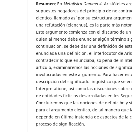
Resumen
: En
Metafísica Gamma 4
, Aristóteles a
supuestos negadores del principio de no contra
elentico, llamado así por su estructura argumen
una refutación (elenchus), es la parte más noto
Este argumento comienza con el discurso de un h
quien al menos debe enunciar algún término sign
continuación, se debe dar una definición de este
enunciada una definición, el interlocutor de Ari
contradecir lo que enunciaba, so pena de inintel
artículo, examinaremos las nociones de significa
involucradas en este argumento. Para hacer est
descripción del significado lingüístico que se e
Interpretatione, así como las discusiones sobre
de entidades ficticias desarrolladas en los Segu
Concluiremos que las nociones de definición y s
para el argumento elentico, de tal manera que 
depende en última instancia de aspectos de la c
proceso de significación.