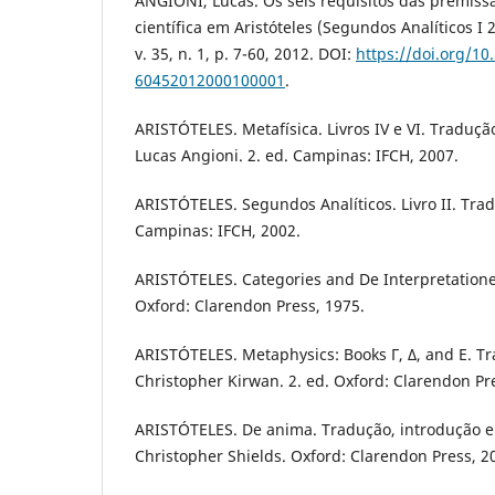
ANGIONI, Lucas. Os seis requisitos das premis
científica em Aristóteles (Segundos Analíticos I
v. 35, n. 1, p. 7-60, 2012. DOI:
https://doi.org/10
60452012000100001
.
ARISTÓTELES. Metafísica. Livros IV e VI. Traduçã
Lucas Angioni. 2. ed. Campinas: IFCH, 2007.
ARISTÓTELES. Segundos Analíticos. Livro II. Trad
Campinas: IFCH, 2002.
ARISTÓTELES. Categories and De Interpretatione. 
Oxford: Clarendon Press, 1975.
ARISTÓTELES. Metaphysics: Books Γ, Δ, and Ε. T
Christopher Kirwan. 2. ed. Oxford: Clarendon Pr
ARISTÓTELES. De anima. Tradução, introdução e
Christopher Shields. Oxford: Clarendon Press, 2