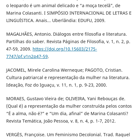
o leopardo é um animal delicado e “a moça tecelã”, de
Marina Colasanti. I SIMPÓSIO INTERNACIONAL DE LETRAS E
LINGUÍSTICA. Anais... Uberlândia: EDUFU, 2009.
MAGALHÃES, Antonio. Diálogos entre filosofia e literatura.
Partilhas do saber. Revista Páginas de Filosofia, v. 1, n. 2, p.
47-59, 2009.
https://doi.org/10.15603/2175-
7747/pf.v1n2p47-59
.
JACOMEL, Mirele Carolina Werneque; PAGOTO, Cristian.
Cultura patriarcal e representação da mulher na literatura.
Ideação, Foz do Iguaçu, v. 11, n. 1, p. 9-23, 2000.
MORAES, Gustavo Vieira de; OLIVEIRA, Yani Rebouças de.
(Qual é) a representação da mulher construída pelos contos
“É a alma, não é?” e “Um dia, afinal” de Marina Colasanti?
Revista Temática, João Pessoa, v. 8, n. 4, p. 1-7, 2012.
VERGÈS, Françoise. Um Feminismo Decolonial. Trad. Raquel