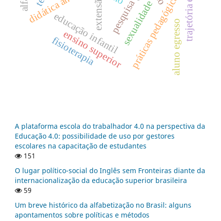
trajetória escolar.
práticas pedagógicas
extensão
pesquisa
sexualidade
educação infantil
aluno egresso
ensino superior
fisioterapia
A plataforma escola do trabalhador 4.0 na perspectiva da
Educação 4.0: possibilidade de uso por gestores
escolares na capacitação de estudantes
151
O lugar político-social do Inglês sem Fronteiras diante da
internacionalização da educação superior brasileira
59
Um breve histórico da alfabetização no Brasil: alguns
apontamentos sobre políticas e métodos