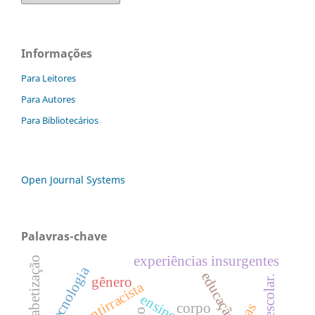
Informações
Para Leitores
Para Autores
Para Bibliotecários
Open Journal Systems
Palavras-chave
experiências insurgentes
alfabetização
tecnologia
educação
gênero
didática antirracista
ensino
corpo