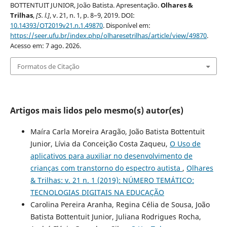
BOTTENTUIT JUNIOR, João Batista. Apresentação.
Olhares &
Trilhas
,
[S. l.]
, v. 21, n. 1, p. 8–9, 2019. DOI:
10.14393/OT2019v21.n.1.49870
. Disponível em:
https://seer.ufu.br/index.php/olharesetrilhas/article/view/49870
.
Acesso em: 7 ago. 2026.
Formatos de Citação
Artigos mais lidos pelo mesmo(s) autor(es)
Maíra Carla Moreira Aragão, João Batista Bottentuit
Junior, Lívia da Conceição Costa Zaqueu,
O Uso de
aplicativos para auxiliar no desenvolvimento de
crianças com transtorno do espectro autista
,
Olhares
& Trilhas: v. 21 n. 1 (2019): NÚMERO TEMÁTICO:
TECNOLOGIAS DIGITAIS NA EDUCAÇÃO
Carolina Pereira Aranha, Regina Célia de Sousa, João
Batista Bottentuit Junior, Juliana Rodrigues Rocha,