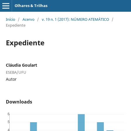
Olhares & Trilhas
Início
/
Acervo
/
v. 19 n. 1 (2017): NÚMERO ATEMÁTICO
/
Expediente
Expediente
Cláudia Goulart
ESEBA/UFU
Autor
Downloads