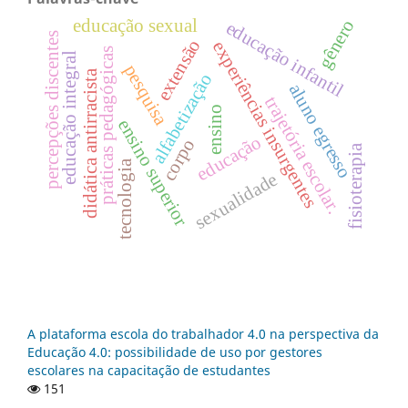
educação sexual
gênero
educação infantil
percepções discentes
extensão
experiências insurgentes
práticas pedagógicas
educação integral
pesquisa
didática antirracista
alfabetização
aluno egresso
trajetória escolar.
ensino
ensino superior
educação
corpo
fisioterapia
tecnologia
sexualidade
A plataforma escola do trabalhador 4.0 na perspectiva da
Educação 4.0: possibilidade de uso por gestores
escolares na capacitação de estudantes
151