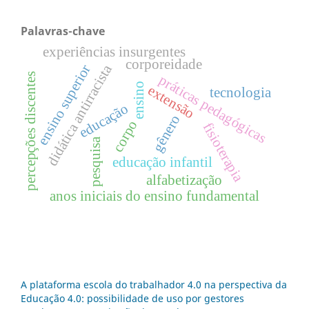
Palavras-chave
experiências insurgentes
corporeidade
ensino superior
didática antirracista
percepções discentes
práticas pedagógicas
ensino
extensão
tecnologia
educação
gênero
corpo
fisioterapia
pesquisa
educação infantil
alfabetização
anos iniciais do ensino fundamental
A plataforma escola do trabalhador 4.0 na perspectiva da
Educação 4.0: possibilidade de uso por gestores