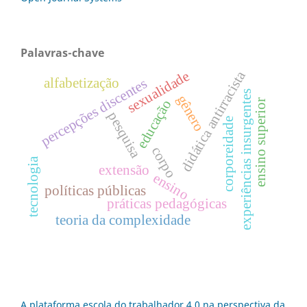
Palavras-chave
sexualidade
didática antirracista
alfabetização
percepções discentes
experiências insurgentes
gênero
educação
ensino superior
pesquisa
corporeidade
corpo
tecnologia
extensão
ensino
políticas públicas
práticas pedagógicas
teoria da complexidade
A plataforma escola do trabalhador 4.0 na perspectiva da