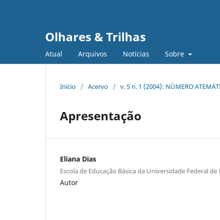
Olhares & Trilhas
Atual
Arquivos
Notícias
Sobre
Início
/
Acervo
/
v. 5 n. 1 (2004): NÚMERO ATEMÁ
Apresentação
Eliana Dias
Escola de Educação Básica da Universidade Federal de
Autor