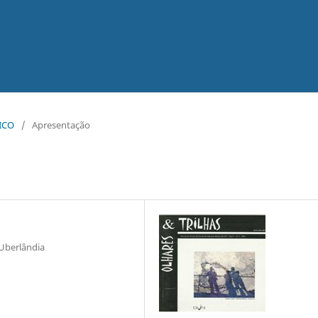
TICO
/
Apresentação
 Uberlândia