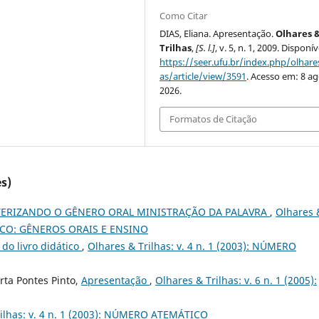
Como Citar
DIAS, Eliana. Apresentação.
Olhares 
Trilhas
,
[S. l.]
, v. 5, n. 1, 2009. Disponí
https://seer.ufu.br/index.php/olhares
as/article/view/3591
. Acesso em: 8 ag
2026.
Formatos de Citação
s)
ERIZANDO O GÊNERO ORAL MINISTRAÇÃO DA PALAVRA
,
Olhares 
ÁTICO: GÊNEROS ORAIS E ENSINO
 do livro didático
,
Olhares & Trilhas: v. 4 n. 1 (2003): NÚMERO
arta Pontes Pinto,
Apresentação
,
Olhares & Trilhas: v. 6 n. 1 (2005):
rilhas: v. 4 n. 1 (2003): NÚMERO ATEMÁTICO