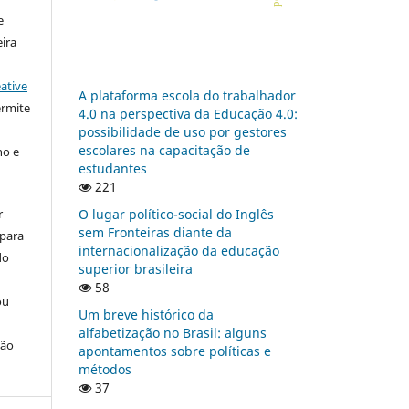
e
ira
ative
A plataforma escola do trabalhador
ermite
4.0 na perspectiva da Educação 4.0:
possibilidade de uso por gestores
escolares na capacitação de
ho e
estudantes
221
O lugar político-social do Inglês
r
sem Fronteiras diante da
 para
internacionalização da educação
do
superior brasileira
58
ou
Um breve histórico da
alfabetização no Brasil: alguns
ção
apontamentos sobre políticas e
métodos
37