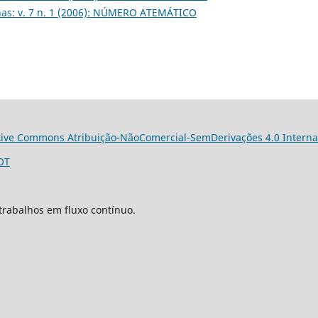
has: v. 7 n. 1 (2006): NÚMERO ATEMÁTICO
tive Commons Atribuição-NãoComercial-SemDerivações 4.0 Interna
OT
trabalhos em fluxo contínuo.