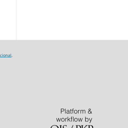
cional
.