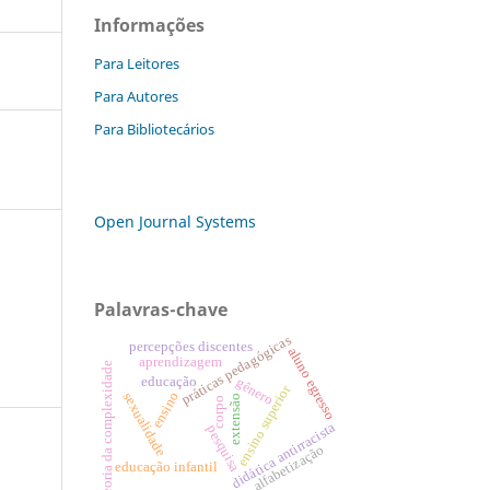
Informações
Para Leitores
Para Autores
Para Bibliotecários
Open Journal Systems
Palavras-chave
práticas pedagógicas
percepções discentes
aluno egresso
aprendizagem
teoria da complexidade
educação
gênero
ensino superior
ensino
sexualidade
extensão
corpo
didática antirracista
pesquisa
alfabetização
educação infantil