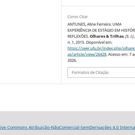
Como Citar
ANTUNES, Aline Ferreira. UMA
EXPERIÊNCIA DE ESTÁGIO EM HISTÓR
REFLEXÕES.
Olhares & Trilhas
,
[S. l.]
,
n. 1, 2015. Disponível em:
https://seer.ufu.br/index.php/olhares
as/article/view/26428
. Acesso em: 7 a
2026.
Formatos de Citação
tive Commons Atribuição-NãoComercial-SemDerivações 4.0 Interna