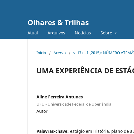
Olhares & Trilhas
Atual
Arquivos
Notícias
Sobre
Início
/
Acervo
/
v. 17 n. 1 (2015): NÚMERO ATEM
UMA EXPERIÊNCIA DE ESTÁG
Aline Ferreira Antunes
UFU - Universidade Federal de Uberlândia
Autor
Palavras-chave:
estágio em História, plano de au