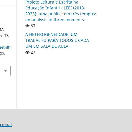
Projeto Leitura e Escrita na
Educação Infantil - LEEI (2013-
2023): uma análise em três tempos:
an analysis in three moments
33
IA:
A HETEROGENEIDADE: UM
 v. 17,
TRABALHO PARA TODOS E CADA
UM EM SALA DE AULA
etrilh
27
go.
cional
.