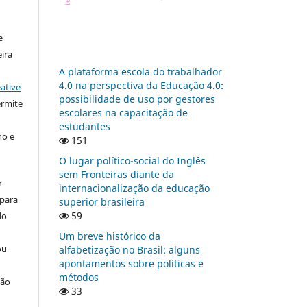
:
e
ira
A plataforma escola do trabalhador
4.0 na perspectiva da Educação 4.0:
ative
possibilidade de uso por gestores
ermite
escolares na capacitação de
estudantes
ho e
151
O lugar político-social do Inglês
sem Fronteiras diante da
r
internacionalização da educação
 para
superior brasileira
59
do
Um breve histórico da
ou
alfabetização no Brasil: alguns
apontamentos sobre políticas e
métodos
ção
33