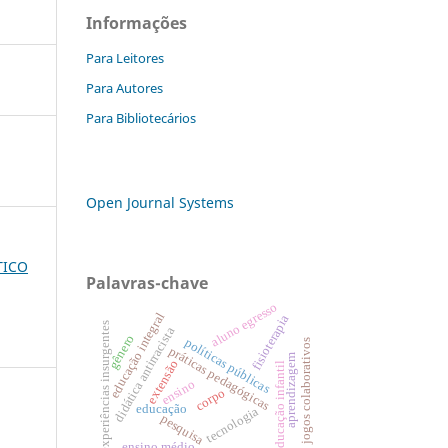
Informações
Para Leitores
Para Autores
Para Bibliotecários
Open Journal Systems
TICO
Palavras-chave
aluno egresso
educação integral
fisioterapia
experiências insurgentes
didática antirracista
gênero
políticas públicas
jogos colaborativos
práticas pedagógicas
aprendizagem
extensão
educação infantil
ensino
corpo
educação
tecnologia
pesquisa
ensino médio