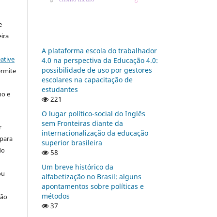
:
e
ira
A plataforma escola do trabalhador
ative
4.0 na perspectiva da Educação 4.0:
possibilidade de uso por gestores
ermite
escolares na capacitação de
estudantes
ho e
221
O lugar político-social do Inglês
sem Fronteiras diante da
r
internacionalização da educação
 para
superior brasileira
do
58
Um breve histórico da
ou
alfabetização no Brasil: alguns
apontamentos sobre políticas e
métodos
ção
37