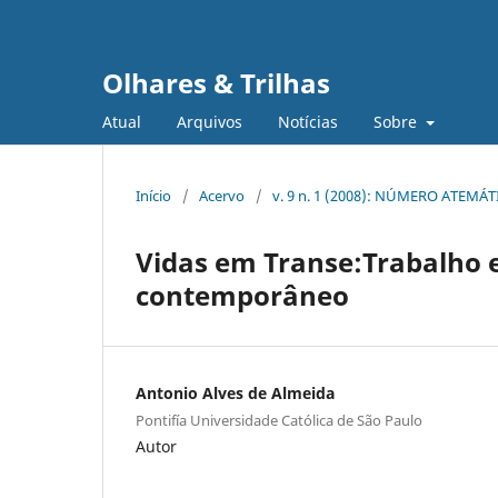
Olhares & Trilhas
Atual
Arquivos
Notícias
Sobre
Início
/
Acervo
/
v. 9 n. 1 (2008): NÚMERO ATEMÁ
Vidas em Transe:Trabalho e
contemporâneo
Antonio Alves de Almeida
Pontifía Universidade Católica de São Paulo
Autor