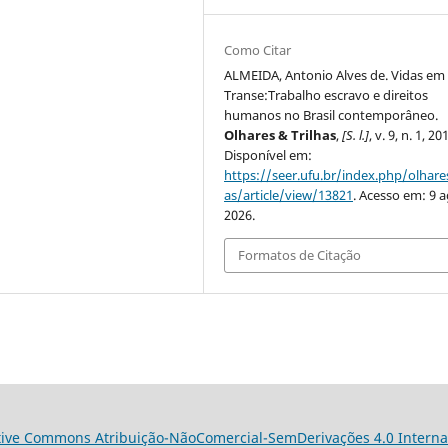
Como Citar
ALMEIDA, Antonio Alves de. Vidas em
Transe:Trabalho escravo e direitos
humanos no Brasil contemporâneo.
Olhares & Trilhas
,
[S. l.]
, v. 9, n. 1, 20
Disponível em:
https://seer.ufu.br/index.php/olhares
as/article/view/13821
. Acesso em: 9 a
2026.
Formatos de Citação
tive Commons Atribuição-NãoComercial-SemDerivações 4.0 Interna