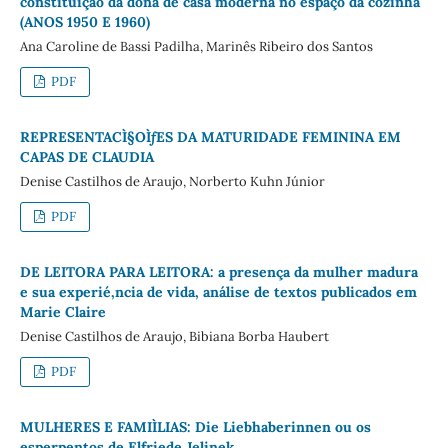
constituição da dona de casa moderna no espaço da cozinha
(ANOS 1950 E 1960)
Ana Caroline de Bassi Padilha, Marinês Ribeiro dos Santos
PDF
REPRESENTACÌ§OÌƒES DA MATURIDADE FEMININA EM
CAPAS DE CLAUDIA
Denise Castilhos de Araujo, Norberto Kuhn Júnior
PDF
DE LEITORA PARA LEITORA: a presença da mulher madura
e sua experié‚ncia de vida, análise de textos publicados em
Marie Claire
Denise Castilhos de Araujo, Bibiana Borba Haubert
PDF
MULHERES E FAMIÌLIAS: Die Liebhaberinnen ou os
esperpentos de Elfriede Jelinek