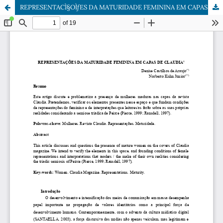
REPRESENTACÌ§OÌƒES DA MATURIDADE FEMININA EM CAPAS DE CLAUDIA