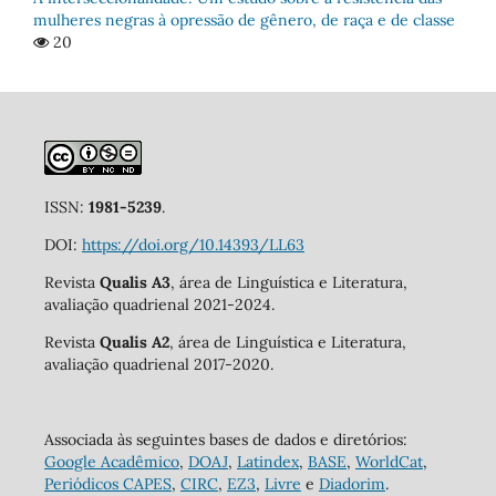
mulheres negras à opressão de gênero, de raça e de classe
20
ISSN:
1981-5239
.
DOI:
https://doi.org/10.14393/LL63
Revista
Qualis A3
, área de Linguística e Literatura,
avaliação quadrienal 2021-2024.
Revista
Qualis A2
, área de Linguística e Literatura,
avaliação quadrienal 2017-2020.
Associada às seguintes bases de dados e diretórios:
Google Acadêmico
,
DOAJ
,
Latindex
,
BASE
,
WorldCat
,
Periódicos CAPES
,
CIRC
,
EZ3
,
Livre
e
Diadorim
.