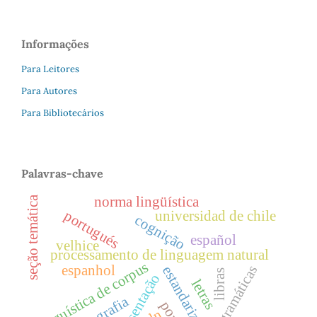
Informações
Para Leitores
Para Autores
Para Bibliotecários
Palavras-chave
norma lingüística
seção temática
portugués
universidad de chile
cognição
español
velhice
processamento de linguagem natural
linguística de corpus
espanhol
gramáticas
estandarización
libras
apresentação
letras