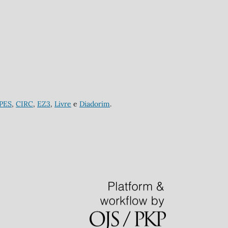
APES
,
CIRC
,
EZ3
,
Livre
e
Diadorim
.