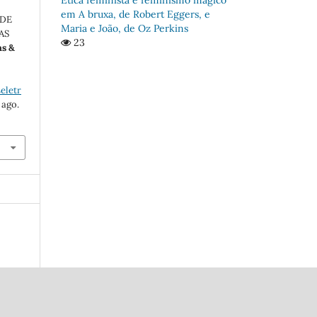
em A bruxa, de Robert Eggers, e
 DE
Maria e João, de Oz Perkins
AS
23
as &
eletr
 ago.