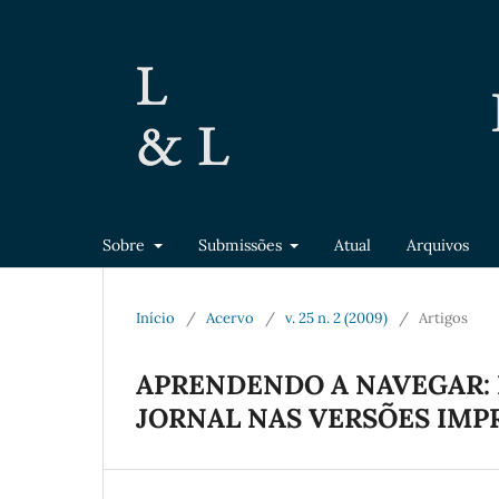
Sobre
Submissões
Atual
Arquivos
Início
/
Acervo
/
v. 25 n. 2 (2009)
/
Artigos
APRENDENDO A NAVEGAR: 
JORNAL NAS VERSÕES IMPR