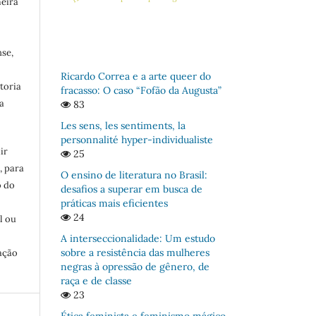
meira
se,
Ricardo Correa e a arte queer do
toria
fracasso: O caso “Fofão da Augusta”
a
83
Les sens, les sentiments, la
personnalité hyper-individualiste
ir
25
, para
O ensino de literatura no Brasil:
o do
desafios a superar em busca de
:
práticas mais eficientes
24
l ou
A interseccionalidade: Um estudo
sobre a resistência das mulheres
ação
negras à opressão de gênero, de
raça e de classe
23
Ética feminista e feminismo mágico