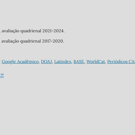
a, avaliação quadrienal 2021-2024.
a, avaliação quadrienal 2017-2020.
:
Google Acadêmico
,
DOAJ
,
Latindex
,
BASE
,
WorldCat
,
Periódicos C