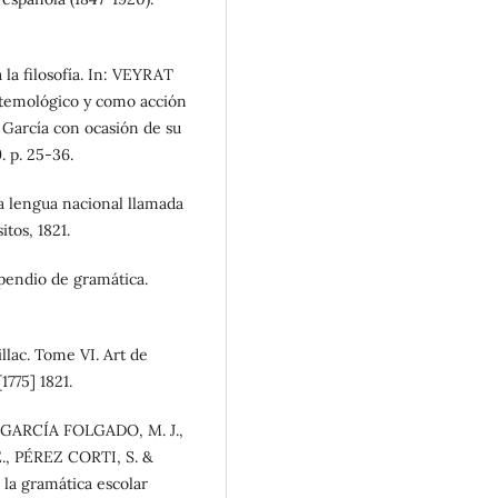
la filosofía. In: VEYRAT
pistemológico y como acción
 García con ocasión de su
. p. 25-36.
 lengua nacional llamada
tos, 1821.
pendio de gramática.
lac. Tome VI. Art de
1775] 1821.
 GARCÍA FOLGADO, M. J.,
., PÉREZ CORTI, S. &
la gramática escolar