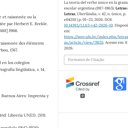
La teoría del verbo único en la gram
escolar argentina (1817-1863).
Letras
Letras
, Uberlândia, v. 42, n. único, p.
et raisonnée ou la
e04210 | p. 01–23, 2026. DOI:
tée par Herbert E. Brekle.
10.14393/LL63-v42-2026-10
. Dispon
660] 1966.
em:
https://seer.ufu.br/index.php/letras
as/article/view/78155
. Acesso em: 6
raisonnée des éléments
2026.
bou, 1767.
Formatos de Citação
 en los colegios
grafía lingüística, v. 14,
. Buenos Aires: Imprenta y
0
id: Librería UNED, 2011.
española (1847-1920).