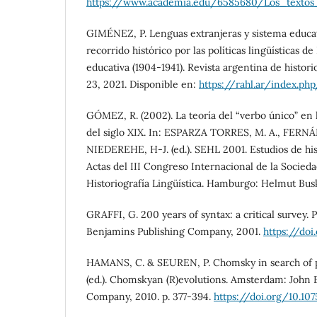
https://www.academia.edu/6585680/Los_texto
GIMÉNEZ, P. Lenguas extranjeras y sistema educa
recorrido histórico por las políticas lingüísticas d
educativa (1904-1941). Revista argentina de historiog
23, 2021. Disponible en:
https://rahl.ar/index.ph
GÓMEZ, R. (2002). La teoría del “verbo único” en 
del siglo XIX. In: ESPARZA TORRES, M. A., FER
NIEDEREHE, H-J. (ed.). SEHL 2001. Estudios de hist
Actas del III Congreso Internacional de la Socied
Historiografía Lingüística. Hamburgo: Helmut Busk
GRAFFI, G. 200 years of syntax: a critical survey. 
Benjamins Publishing Company, 2001.
https://doi
HAMANS, C. & SEUREN, P. Chomsky in search of pe
(ed.). Chomskyan (R)evolutions. Amsterdam: John 
Company, 2010. p. 377-394.
https://doi.org/10.10