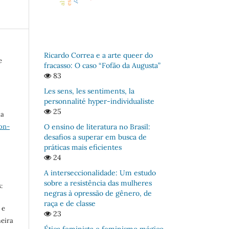
Ricardo Correa e a arte queer do
e
fracasso: O caso “Fofão da Augusta”
83
Les sens, les sentiments, la
personnalité hyper-individualiste
25
ma
O ensino de literatura no Brasil:
on-
desafios a superar em busca de
práticas mais eficientes
24
A interseccionalidade: Um estudo
sobre a resistência das mulheres
:
negras à opressão de gênero, de
raça e de classe
 e
23
meira
Ética feminista e feminismo mágico