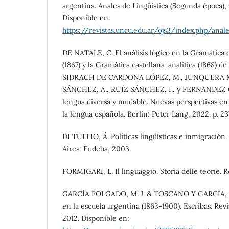
argentina. Anales de Lingüística (Segunda época), v
Disponible en:
https://revistas.uncu.edu.ar/ojs3/index.php/anal
DE NATALE, C. El análisis lógico en la Gramática e
(1867) y la Gramática castellana-analítica (1868) de
SIDRACH DE CARDONA LÓPEZ, M., JUNQUERA M
SÁNCHEZ, A., RUÍZ SÁNCHEZ, I., y FERNANDEZ 
lengua diversa y mudable. Nuevas perspectivas en h
la lengua española. Berlín: Peter Lang, 2022. p. 2
DI TULLIO, Á. Políticas lingüísticas e inmigración
Aires: Eudeba, 2003.
FORMIGARI, L. Il linguaggio. Storia delle teorie. 
GARCÍA FOLGADO, M. J. & TOSCANO Y GARCÍA, G.
en la escuela argentina (1863-1900). Escribas. Revist
2012. Disponible en: