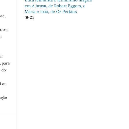
em A bruxa, de Robert Eggers, e
Maria e João, de Oz Perkins
se,
23
toria
a
ir
, para
o do
:
l ou
ação