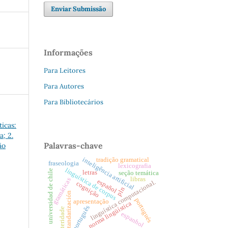
Enviar Submissão
Informações
Para Leitores
Para Autores
Para Bibliotecários
ticas:
; 2.
Palavras-chave
ão
inteligência artificial
tradição gramatical
fraseologia
lexicografia
linguística de corpus
universidad de chile
letras
seção temática
libras
gramáticas
español
linguística computacional.
cognição
pln
estandarización
portugués
apresentação
norma lingüística
português
alteridade
espanhol