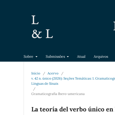
Sobre
Submissões
Atual
Arquivos
Início
/
Acervo
/
v. 42 n. único (2026): Seções Temáticas: 1. Gramatic
Línguas de Sinais
/
Gramaticografia Ibero-americana
La teoría del verbo único en