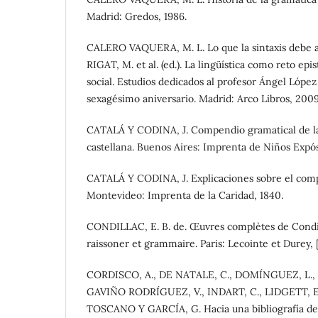
Madrid: Gredos, 1986.
CALERO VAQUERA, M. L. Lo que la sintaxis debe a 
RIGAT, M. et al. (ed.). La lingüística como reto e
social. Estudios dedicados al profesor Ángel López
sexagésimo aniversario. Madrid: Arco Libros, 2009
CATALÁ Y CODINA, J. Compendio gramatical de la
castellana. Buenos Aires: Imprenta de Niños Expósi
CATALÁ Y CODINA, J. Explicaciones sobre el com
Montevideo: Imprenta de la Caridad, 1840.
CONDILLAC, E. B. de. Œuvres complètes de Condil
raissoner et grammaire. Paris: Lecointe et Durey, [
CORDISCO, A., DE NATALE, C., DOMÍNGUEZ, L.,
GAVIÑO RODRÍGUEZ, V., INDART, C., LIDGETT, E
TOSCANO Y GARCÍA, G. Hacia una bibliografía de 