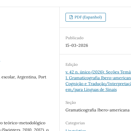
PDF (Espanhol)
Publicado
15-03-2026
0
Edição
v. 42 n. único (2026): Seções Temá
 escolar, Argentina, Port
1. Gramaticografia Ibero-americana
Cognição e Tradução/Interpretaç
em/para Línguas de Sinais
Seção
Gramaticografia Ibero-americana
dro teórico-metodológico
Categorias
a (Swiggers, 2010, 2012), o
Linguística