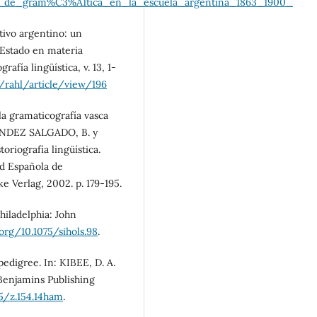
s_de_gram%C3%A1tica_en_la_escuela_argentina_1863_1900_
tivo argentino: un
e Estado en materia
rafía lingüística, v. 13, 1-
p/rahl/article/view/196
la gramaticografía vasca
NÁNDEZ SALGADO, B. y
oriografía lingüística.
ad Española de
e Verlag, 2002. p. 179-195.
Philadelphia: John
.org/10.1075/sihols.98
.
digree. In: KIBEE, D. A.
Benjamins Publishing
75/z.154.14ham
.