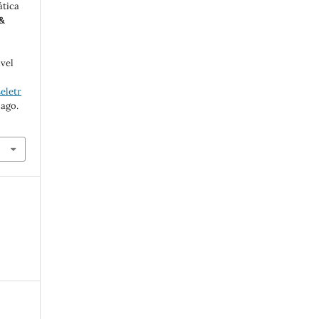
ática
 &
ível
eletr
 ago.