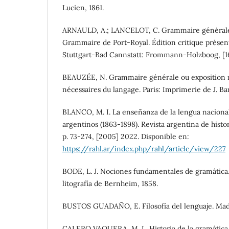
Lucien, 1861.
ARNAULD, A.; LANCELOT, C. Grammaire générale 
Grammaire de Port-Royal. Édition critique présen
Stuttgart-Bad Cannstatt: Frommann-Holzboog, [1
BEAUZÉE, N. Grammaire générale ou exposition 
nécessaires du langage. Paris: Imprimerie de J. Bar
BLANCO, M. I. La enseñanza de la lengua nacional
argentinos (1863-1898). Revista argentina de historio
p. 73-274, [2005] 2022. Disponible en:
https://rahl.ar/index.php/rahl/article/view/227
BODE, L. J. Nociones fundamentales de gramática
litografía de Bernheim, 1858.
BUSTOS GUADAÑO, E. Filosofía del lenguaje. Madr
CALERO VAQUERA, M. L. Historia de la gramática 