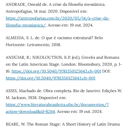
ANDRADE, Oswald de. A crise da filosofia messiânica.
Antropofagias, 14 mai. 2020. Disponível em:
https://antropofagias.com.br/2020/05/14/a-crise-da-
filosofia-messianica/
. Acesso em: 19 out. 2024.
ALMEIDA, S. L. de. O que é racismo estrutural? Belo
Horizonte: Letramento, 2018.
ANDÚJAR, R.; NIKOLOUTSOS, K.P. (ed.). Greeks and Romans
on the Latin American Stage. London: Bloomsbury, 2020, p. 1-
16.
https://doi.org/10.5040/9781350125643.ch-001
DOI:
https://doi.org/10.5040/9781350125643.ch-001
ASSIS, Machado de. Obra completa. Rio de Janeiro: Edições W.
M. Jackson, 1938. Disponível em:
https://www.literaturabrasileira.ufsc.br/documentos/?
action=download&id=8264
. Acesso em: 19 out. 2024.
BEARE, W. The Roman Stage: A Short History of Latin Drama