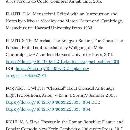
Aires Pereira do Couto. Coimbra: Annablume, 2017.
PLAUTI, T. M. Menaechmi. Edited with an Introduction and
Notes by Nicholas Moseley and Mason Hammond. Cambridge,
Massachusetts: Harvard University Press, 1933.
PLAUTUS. The Merchat, The Braggart Soldier, The Ghost, The
Persian. Edited and translated by Wolfgang de Melo.
Cambridge, MA/London: Harvard University Press, 2011.
https://doi.org/10.4159/DLCL.plautus-braggart_soldier.2011
DOI:
https://doi.org/10.4159/DLCL.plautus-
braggart_soldier.2011
PORTER, J. I. What Is “Classical” about Classical Antiquity?
Eight Propositions. Arion, v. 13, n. 1, Spring/Summer 2005.
https://doi.org/10.1515/9780691225395-004
DOI:
https://doi.org/10.1515/9780691225395-004
RICHLIN, A. Slave Theater in the Roman Republic: Plautus and
Popular Comedy. New York: Cambridge University Press, 2017.