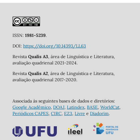
ISSN:
1981-5239
.
DOI:
https://doi.org/10.14393/LL63
Revista
Qualis A3
, área de Linguística e Literatura,
avaliação quadrienal 2021-2024.
Revista
Qualis A2
, área de Linguística e Literatura,
avaliação quadrienal 2017-2020.
Associada às seguintes bases de dados e diretórios:
Google Acadêmico
,
DOAJ
,
Latindex
,
BASE
,
WorldCat
,
Periódicos CAPES
,
CIRC
,
EZ3
,
Livre
e
Diadorim
.