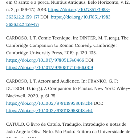
em O santo e a porca. Nuntius Antiquus, Belo Horizonte, v. 12,
n. 2, p. 159-177, 2016.
https://doi.org/10.17851/1983-
3636.12.2.159-177
DOI:
https://doi.org/10.17851/1983-
3636.12.2.159-177
CARDOSO, I. T. Comic Tecnique. In: DINTER, M. T. (org.). The
Cambridge Companion to Roman Comedy. Cambridge:
Cambridge University Press, 2019. p. 120-135.
https://doi.org/10.1017/9780511740466
DOI:
https://doi.org/10.1017/9780511740466.009
CARDOSO, I. T. Actors and Audience. In: FRANKO, G. F;
DUTSCH, D. (org.). A Companion to Plautus. New York: Wiley-
Blackwell, 2020, p. 61-75.
https://doi.org/10.1002/9781118958018.ch4
DOI:
https://doi.org/10.1002/9781118958018.ch4
CATULO. O livro de Catulo. Tradução, introdução e notas de
João Angelo Oliva Neto. São Paulo: Editora da Universidade de