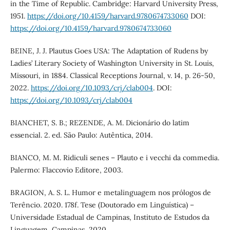
in the Time of Republic. Cambridge: Harvard University Press,
1951.
https://doi.org/10.4159/harvard.9780674733060
DOI:
https://doi.org/10.4159/harvard.9780674733060
BEINE, J. J. Plautus Goes USA: The Adaptation of Rudens by
Ladies’ Literary Society of Washington University in St. Louis,
Missouri, in 1884. Classical Receptions Journal, v. 14, p. 26-50,
2022.
https://doi.org/10.1093/crj/clab004
. DOI:
https://doi.org/10.1093/crj/clab004
BIANCHET, S. B.; REZENDE, A. M. Dicionário do latim
essencial. 2. ed. São Paulo: Autêntica, 2014.
BIANCO, M. M. Ridiculi senes – Plauto e i vecchi da commedia.
Palermo: Flaccovio Editore, 2003.
BRAGION, A. S. L. Humor e metalinguagem nos prólogos de
Terêncio. 2020. 178f. Tese (Doutorado em Linguística) –
Universidade Estadual de Campinas, Instituto de Estudos da
Linguagem, Campinas, 2020.