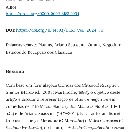
Autor
https://orcid.org/0000-0002-8183-1994
DOI:
https://doi.org/10.14393/LL63-v40-2024-39
Palavras-chave:
Plautus, Ariano Suassuna, Otium, Negotium,
Estudos de Recepção dos Clássicos
Resumo
Com base em formulações teóricas dos
Classical Reception
Studies
(Hardwick, 2003; Martindale, 1993), o objetivo deste
artigo é discutir a representação de
otium
e
negotium
em
comédias de Tito Mácio Plauto (
Titus Maccius Plautus
, III-II
a.C.) e de Ariano Suassuna (1927-2014). Para tanto, analisarei
trechos das peças
Mercator
(
O Mercador
) e
Miles Gloriosus
(
O
Soldado Fanfarrão
), de Plauto, e
Auto da Compadecida
e
Farsa