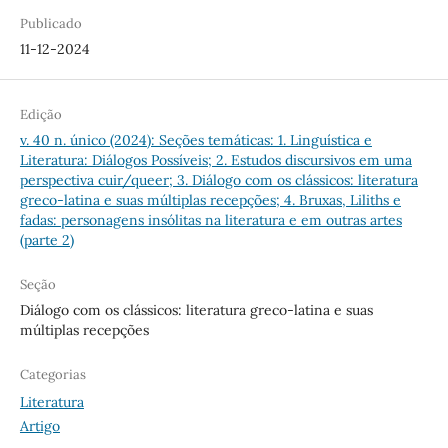
Publicado
11-12-2024
Edição
v. 40 n. único (2024): Seções temáticas: 1. Linguística e
Literatura: Diálogos Possíveis; 2. Estudos discursivos em uma
perspectiva cuir/queer; 3. Diálogo com os clássicos: literatura
greco-latina e suas múltiplas recepções; 4. Bruxas, Liliths e
fadas: personagens insólitas na literatura e em outras artes
(parte 2)
Seção
Diálogo com os clássicos: literatura greco-latina e suas
múltiplas recepções
Categorias
Literatura
Artigo