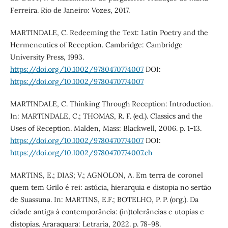
Ferreira. Rio de Janeiro: Vozes, 2017.
MARTINDALE, C. Redeeming the Text: Latin Poetry and the
Hermeneutics of Reception. Cambridge: Cambridge
University Press, 1993.
https://doi.org/10.1002/9780470774007
DOI:
https://doi.org/10.1002/9780470774007
MARTINDALE, C. Thinking Through Reception: Introduction.
In: MARTINDALE, C.; THOMAS, R. F. (ed.). Classics and the
Uses of Reception. Malden, Mass: Blackwell, 2006. p. 1-13.
https://doi.org/10.1002/9780470774007
DOI:
https://doi.org/10.1002/9780470774007.ch
MARTINS, E.; DIAS; V.; AGNOLON, A. Em terra de coronel
quem tem Grilo é rei: astúcia, hierarquia e distopia no sertão
de Suassuna. In: MARTINS, E.F.; BOTELHO, P. P. (org.). Da
cidade antiga à contemporância: (in)tolerâncias e utopias e
distopias. Araraquara: Letraria, 2022. p. 78-98.