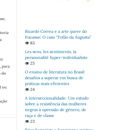
se,
Ricardo Correa e a arte queer do
toria
fracasso: O caso “Fofão da Augusta”
a
83
Les sens, les sentiments, la
personnalité hyper-individualiste
ir
25
, para
O ensino de literatura no Brasil:
o do
desafios a superar em busca de
:
práticas mais eficientes
l ou
24
A interseccionalidade: Um estudo
ação
sobre a resistência das mulheres
negras à opressão de gênero, de
raça e de classe
23
Ética feminista e feminismo mágico