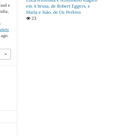
asil e
em A bruxa, de Robert Eggers, e
ndia,
Maria e João, de Oz Perkins
23
:
eletr
 ago.