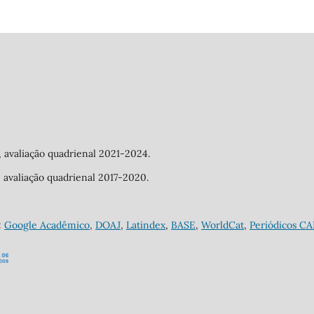
a, avaliação quadrienal 2021-2024.
a, avaliação quadrienal 2017-2020.
:
Google Acadêmico
,
DOAJ
,
Latindex
,
BASE
,
WorldCat
,
Periódicos C