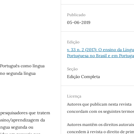
Publicado
05-06-2019
Edição
v. 33 n. 2 (2017): O ensino da Líng
Portuguesa no Brasil e em Portuga
 Português como língua
Seção
omo segunda língua
Edição Completa
Licença
Autores que publicam nesta revista
concordam com os seguintes termos
e pesquisadores que tratem
 ensino/aprendizagem da
Autores mantêm os direitos autorais
íngua segunda ou
concedem à revista o direito de pri