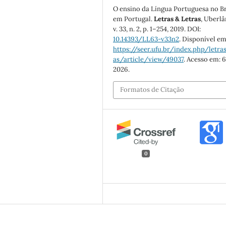
O ensino da Língua Portuguesa no Br
em Portugal.
Letras & Letras
, Uberlâ
v. 33, n. 2, p. 1–254, 2019. DOI:
10.14393/LL63-v33n2
. Disponível em
https://seer.ufu.br/index.php/letras
as/article/view/49037
. Acesso em: 6
2026.
Formatos de Citação
0