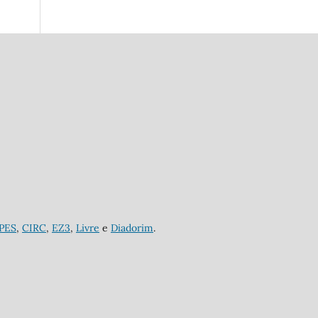
APES
,
CIRC
,
EZ3
,
Livre
e
Diadorim
.