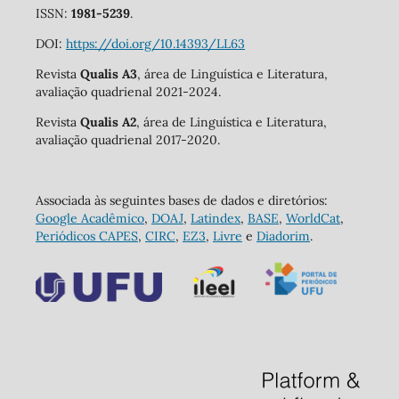
ISSN:
1981-5239
.
DOI:
https://doi.org/10.14393/LL63
Revista
Qualis A3
, área de Linguística e Literatura,
avaliação quadrienal 2021-2024.
Revista
Qualis A2
, área de Linguística e Literatura,
avaliação quadrienal 2017-2020.
Associada às seguintes bases de dados e diretórios:
Google Acadêmico
,
DOAJ
,
Latindex
,
BASE
,
WorldCat
,
Periódicos CAPES
,
CIRC
,
EZ3
,
Livre
e
Diadorim
.