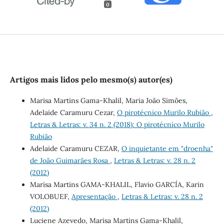
0
Artigos mais lidos pelo mesmo(s) autor(es)
Marisa Martins Gama-Khalil, Maria João Simões,
Adelaide Caramuru Cezar,
O pirotécnico Murilo Rubião
,
Letras & Letras: v. 34 n. 2 (2018): O pirotécnico Murilo
Rubião
Adelaide Caramuru CEZAR,
O inquietante em "droenha"
de João Guimarães Rosa
,
Letras & Letras: v. 28 n. 2
(2012)
Marisa Martins GAMA-KHALIL, Flavio GARCÍA, Karin
VOLOBUEF,
Apresentação
,
Letras & Letras: v. 28 n. 2
(2012)
Luciene Azevedo, Marisa Martins Gama-Khalil,