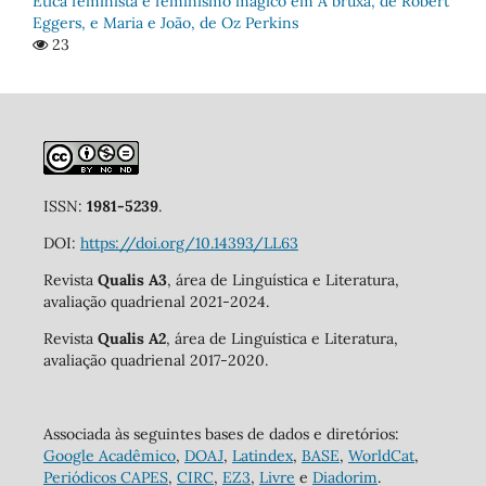
Ética feminista e feminismo mágico em A bruxa, de Robert
Eggers, e Maria e João, de Oz Perkins
23
ISSN:
1981-5239
.
DOI:
https://doi.org/10.14393/LL63
Revista
Qualis A3
, área de Linguística e Literatura,
avaliação quadrienal 2021-2024.
Revista
Qualis A2
, área de Linguística e Literatura,
avaliação quadrienal 2017-2020.
Associada às seguintes bases de dados e diretórios:
Google Acadêmico
,
DOAJ
,
Latindex
,
BASE
,
WorldCat
,
Periódicos CAPES
,
CIRC
,
EZ3
,
Livre
e
Diadorim
.