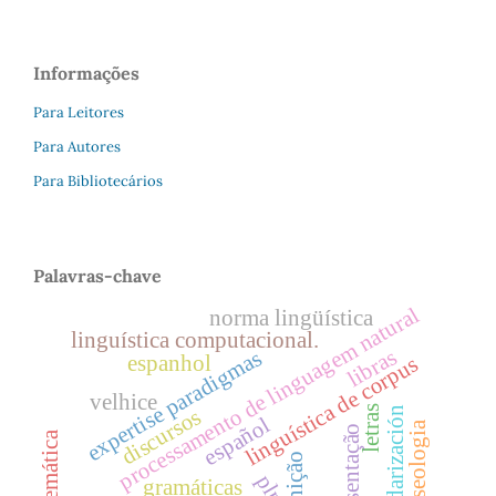
Informações
Para Leitores
Para Autores
Para Bibliotecários
Palavras-chave
processamento de linguagem natural
norma lingüística
linguística computacional.
libras
expertise paradigmas
espanhol
linguística de corpus
velhice
letras
estandarización
discursos
español
fraseologia
apresentação
seção temática
cognição
pln
gramáticas