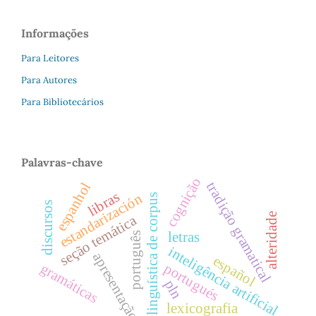
Informações
Para Leitores
Para Autores
Para Bibliotecários
Palavras-chave
cognição
tradição gramatical
espanhol
libras
estandarización
linguística de corpus
discursos
alteridade
seção temática
letras
português
inteligência artificial
apresentação
español
portugués
gramáticas
pln
lexicografia