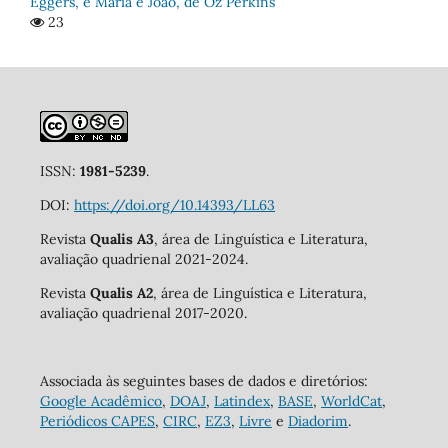
Eggers, e Maria e João, de Oz Perkins
23
ISSN:
1981-5239
.
DOI:
https://doi.org/10.14393/LL63
Revista
Qualis A3
, área de Linguística e Literatura,
avaliação quadrienal 2021-2024.
Revista
Qualis A2
, área de Linguística e Literatura,
avaliação quadrienal 2017-2020.
Associada às seguintes bases de dados e diretórios:
Google Acadêmico
,
DOAJ
,
Latindex
,
BASE
,
WorldCat
,
Periódicos CAPES
,
CIRC
,
EZ3
,
Livre
e
Diadorim
.