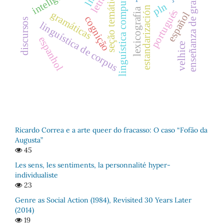
linguística computacional.
enseñanza de gramática
letras
seção temática
pln
estandarización
lexicografia
portugués
gramáticas
español
cognição
discursos
linguística de corpus
espanhol
velhice
Ricardo Correa e a arte queer do fracasso: O caso “Fofão da
Augusta”
45
Les sens, les sentiments, la personnalité hyper-
individualiste
23
Genre as Social Action (1984), Revisited 30 Years Later
(2014)
19