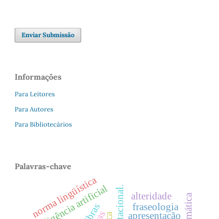
Enviar Submissão
Informações
Para Leitores
Para Autores
Para Bibliotecários
Palavras-chave
norma lingüística
inteligência artificial
alteridade
fraseologia
libras
apresentação