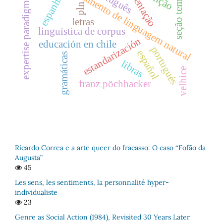
processamento de linguagem natural
apresentação
seção temática
português
espanhol
expertise paradigmas
pln
letras
linguística de corpus
estandarización
educación en chile
portugués
español
gramáticas
libras
velhice
franz pöchhacker
Ricardo Correa e a arte queer do fracasso: O caso “Fofão da
Augusta”
45
Les sens, les sentiments, la personnalité hyper-
individualiste
23
Genre as Social Action (1984), Revisited 30 Years Later