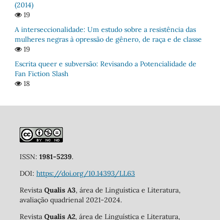
(2014)
19
A interseccionalidade: Um estudo sobre a resistência das
mulheres negras à opressão de gênero, de raça e de classe
19
Escrita queer e subversão: Revisando a Potencialidade de
Fan Fiction Slash
18
ISSN:
1981-5239
.
DOI:
https://doi.org/10.14393/LL63
Revista
Qualis A3
, área de Linguística e Literatura,
avaliação quadrienal 2021-2024.
Revista
Qualis A2
, área de Linguística e Literatura,