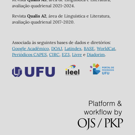
avaliação quadrienal 2021-2024.
Revista
Qualis A2
, área de Linguística e Literatura,
avaliação quadrienal 2017-2020.
Associada às seguintes bases de dados e diretórios:
Google Acadêmico
,
DOAJ
,
Latindex
,
BASE
,
WorldCat
,
Periódicos CAPES
,
CIRC
,
EZ3
,
Livre
e
Diadorim
.