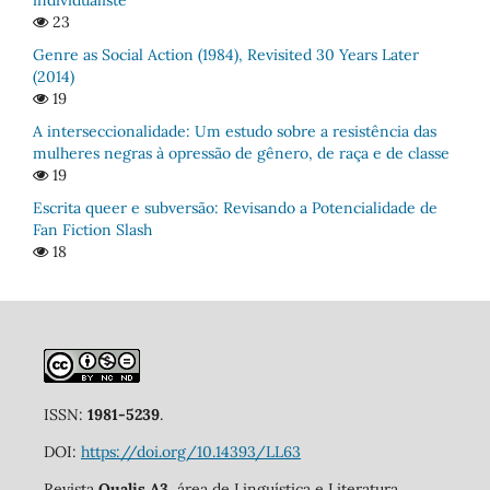
individualiste
23
Genre as Social Action (1984), Revisited 30 Years Later
(2014)
19
A interseccionalidade: Um estudo sobre a resistência das
mulheres negras à opressão de gênero, de raça e de classe
19
Escrita queer e subversão: Revisando a Potencialidade de
Fan Fiction Slash
18
ISSN:
1981-5239
.
DOI:
https://doi.org/10.14393/LL63
Revista
Qualis A3
, área de Linguística e Literatura,