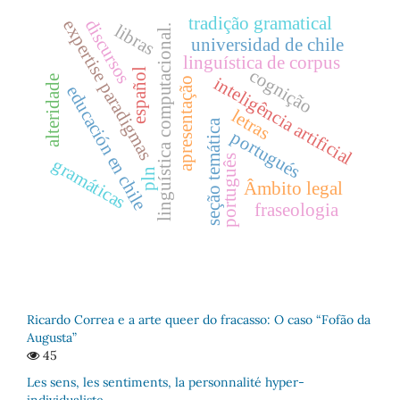
tradição gramatical
discursos
expertise paradigmas
libras
linguística computacional.
universidad de chile
linguística de corpus
cognição
español
inteligência artificial
alteridade
apresentação
educación en chile
letras
seção temática
portugués
português
gramáticas
pln
Âmbito legal
fraseologia
Ricardo Correa e a arte queer do fracasso: O caso “Fofão da
Augusta”
45
Les sens, les sentiments, la personnalité hyper-