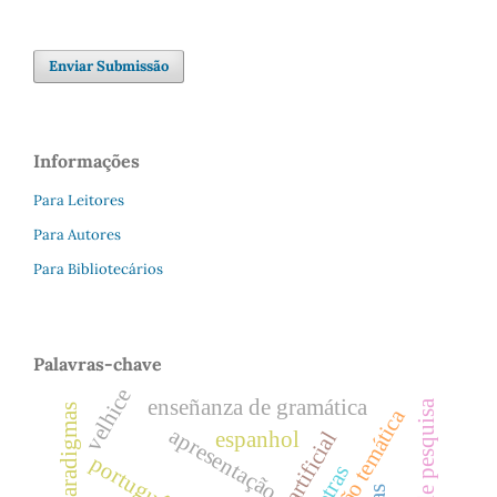
Enviar Submissão
Informações
Para Leitores
Para Autores
Para Bibliotecários
Palavras-chave
velhice
enseñanza de gramática
tradições de pesquisa
seção temática
apresentação
espanhol
portugués
letras