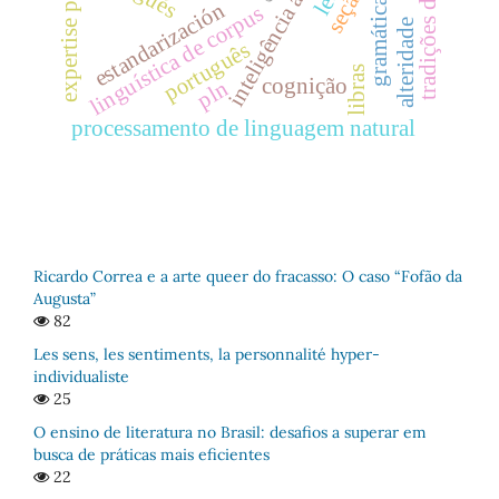
expertise paradigmas
inteligência artificial
gramáticas
estandarización
linguística de corpus
alteridade
português
libras
cognição
pln
processamento de linguagem natural
Ricardo Correa e a arte queer do fracasso: O caso “Fofão da
Augusta”
82
Les sens, les sentiments, la personnalité hyper-
individualiste
25
O ensino de literatura no Brasil: desafios a superar em
busca de práticas mais eficientes
22