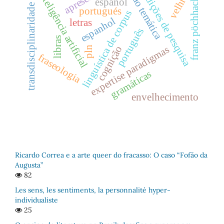
seção temática
tradições de pesquisa
franz pöchhacker
inteligência artificial
velhice
español
transdisciplinaridade
portugués
linguística de corpus
espanhol
letras
português
libras
cognição
expertise paradigmas
pln
fraseologia
gramáticas
envelhecimento
Ricardo Correa e a arte queer do fracasso: O caso “Fofão da
Augusta”
82
Les sens, les sentiments, la personnalité hyper-
individualiste
25