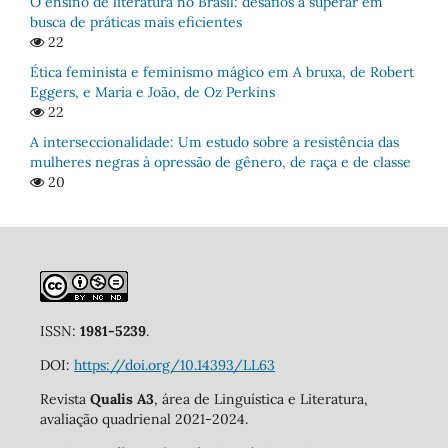
O ensino de literatura no Brasil: desafios a superar em
busca de práticas mais eficientes
22
Ética feminista e feminismo mágico em A bruxa, de Robert
Eggers, e Maria e João, de Oz Perkins
22
A interseccionalidade: Um estudo sobre a resistência das
mulheres negras à opressão de gênero, de raça e de classe
20
ISSN:
1981-5239
.
DOI:
https://doi.org/10.14393/LL63
Revista
Qualis A3
, área de Linguística e Literatura,
avaliação quadrienal 2021-2024.