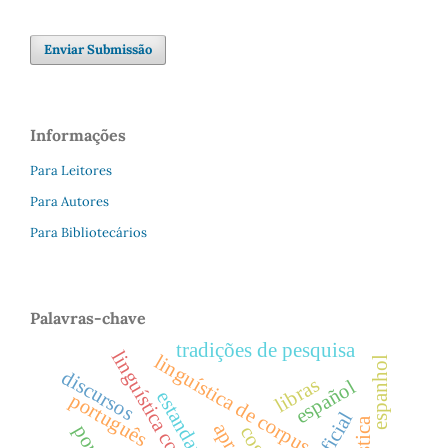
Enviar Submissão
Informações
Para Leitores
Para Autores
Para Bibliotecários
Palavras-chave
tradições de pesquisa
linguística de corpus
espanhol
discursos
libras
español
português