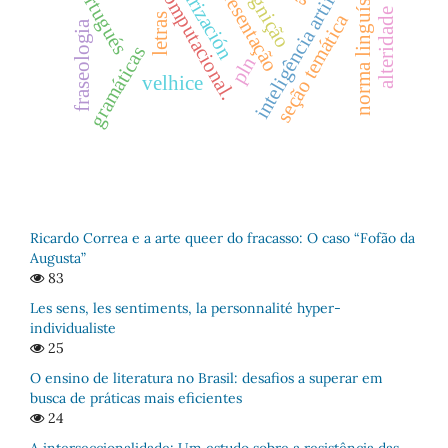
linguística computacional.
estandarización
inteligência artificial
norma linguística
apresentação
portugués
cognição
alteridade
seção temática
letras
fraseologia
gramáticas
pln
velhice
Ricardo Correa e a arte queer do fracasso: O caso “Fofão da
Augusta”
83
Les sens, les sentiments, la personnalité hyper-
individualiste
25
O ensino de literatura no Brasil: desafios a superar em
busca de práticas mais eficientes
24