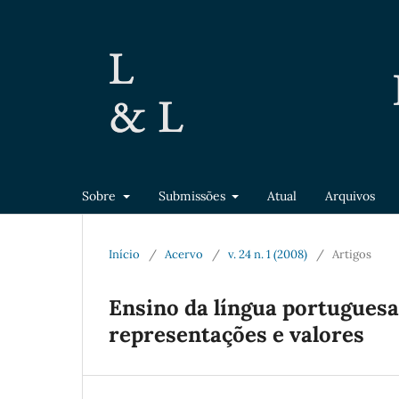
Sobre
Submissões
Atual
Arquivos
Início
/
Acervo
/
v. 24 n. 1 (2008)
/
Artigos
Ensino da língua portuguesa:
representações e valores