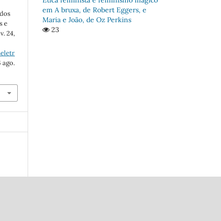
em A bruxa, de Robert Eggers, e
údos
Maria e João, de Oz Perkins
s e
23
v. 24,
eletr
6 ago.