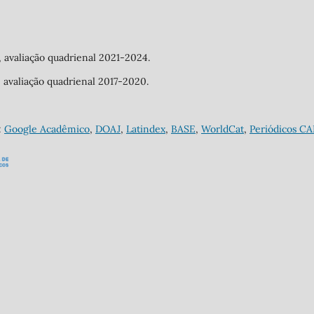
a, avaliação quadrienal 2021-2024.
a, avaliação quadrienal 2017-2020.
:
Google Acadêmico
,
DOAJ
,
Latindex
,
BASE
,
WorldCat
,
Periódicos C