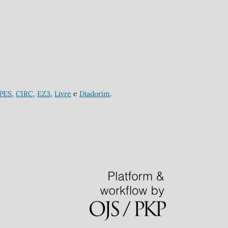
APES
,
CIRC
,
EZ3
,
Livre
e
Diadorim
.