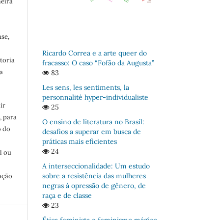
meira
se,
Ricardo Correa e a arte queer do
toria
fracasso: O caso “Fofão da Augusta”
a
83
Les sens, les sentiments, la
personnalité hyper-individualiste
ir
25
, para
O ensino de literatura no Brasil:
o do
desafios a superar em busca de
:
práticas mais eficientes
24
l ou
A interseccionalidade: Um estudo
sobre a resistência das mulheres
ação
negras à opressão de gênero, de
raça e de classe
23
Ética feminista e feminismo mágico